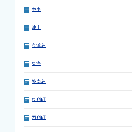
中央
池上
京浜島
東海
城南島
東嶺町
西嶺町