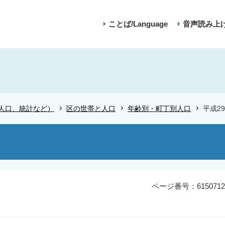
ことば/Language
音声読み上
人口、統計など）
区の世帯と人口
年齢別・町丁別人口
平成2
ページ番号：6150712