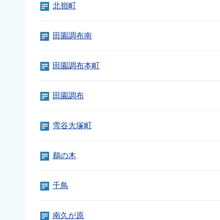
北嶺町
田園調布南
田園調布本町
田園調布
雪谷大塚町
鵜の木
千鳥
南久が原