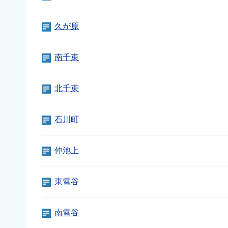
久が原
南千束
北千束
石川町
仲池上
東雪谷
南雪谷