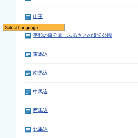
山王
Select Language
平和の森公園 ふるさとの浜辺公園
日本語
English
東馬込
简体中文
繁體中文
南馬込
한국어
नेपाली
中馬込
Filipino
西馬込
北馬込