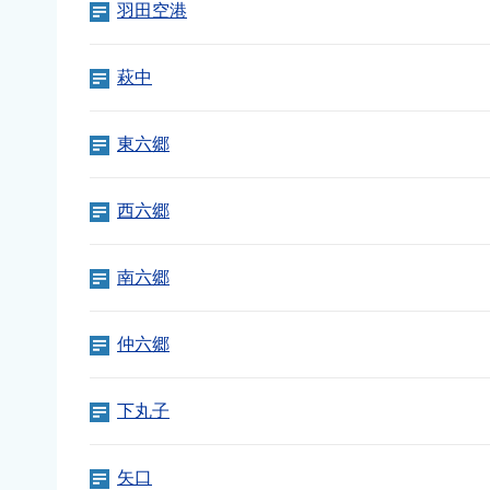
羽田空港
萩中
東六郷
西六郷
南六郷
仲六郷
下丸子
矢口