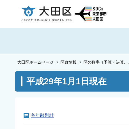
こ
の
ペ
ー
ジ
の
先
頭
大田区ホームページ
区政情報
区の数字（予算・決算、
で
す
本
平成29年1月1日現在
文
こ
こ
か
ら
各年齢別計