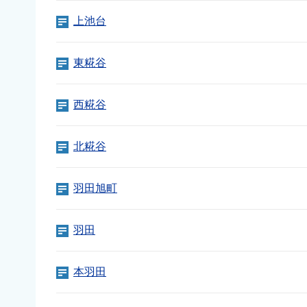
上池台
東糀谷
西糀谷
北糀谷
羽田旭町
羽田
本羽田