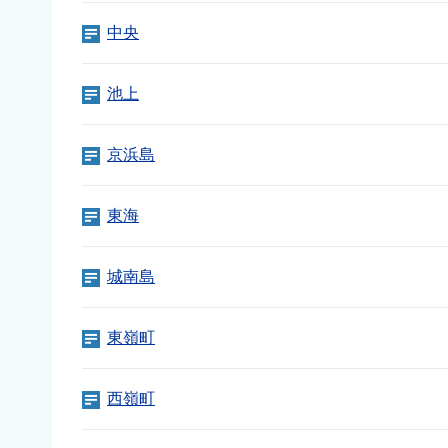
中央
池上
京浜島
東海
城南島
東嶺町
西嶺町