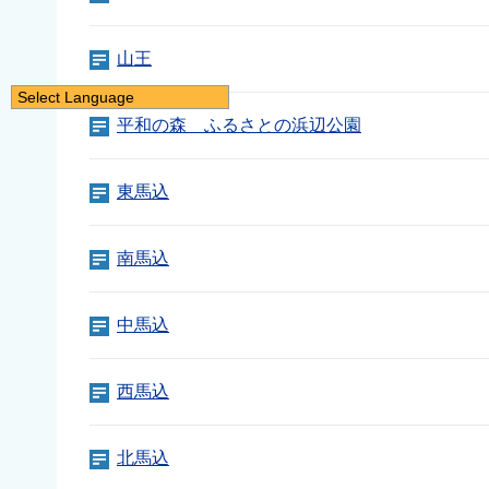
山王
Select Language
平和の森 ふるさとの浜辺公園
日本語
English
東馬込
简体中文
繁體中文
南馬込
한국어
नेपाली
中馬込
Filipino
西馬込
北馬込