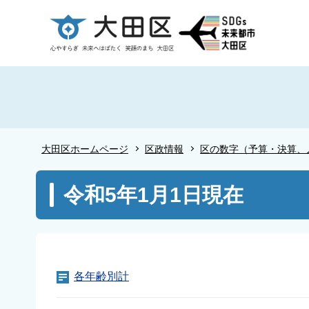
こ
の
ペ
ー
ジ
の
先
頭
大田区ホームページ
区政情報
区の数字（予算・決算、
で
す
本
令和5年1月1日現在
文
こ
こ
か
ら
各年齢別計