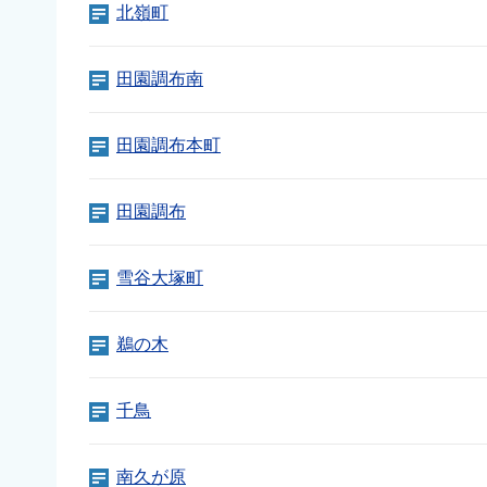
北嶺町
田園調布南
田園調布本町
田園調布
雪谷大塚町
鵜の木
千鳥
南久が原