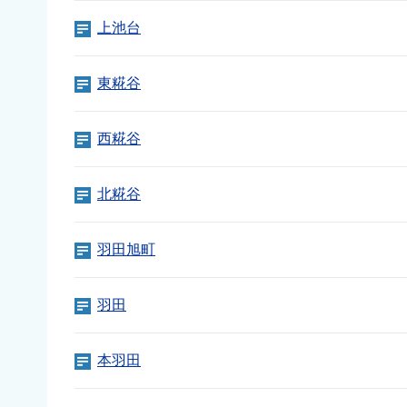
上池台
東糀谷
西糀谷
北糀谷
羽田旭町
羽田
本羽田