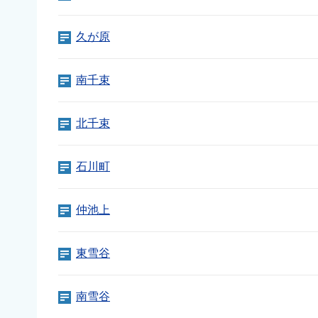
久が原
南千束
北千束
石川町
仲池上
東雪谷
南雪谷