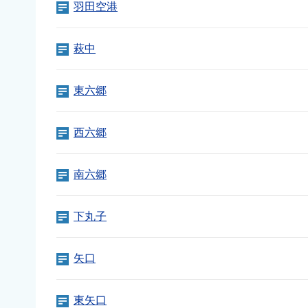
羽田空港
萩中
東六郷
西六郷
南六郷
下丸子
矢口
東矢口