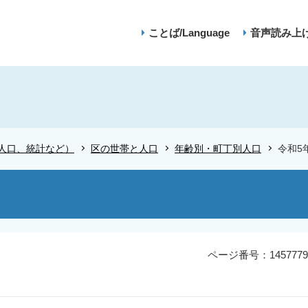
ことば/Language
音声読み上
人口、統計など）
区の世帯と人口
年齢別・町丁別人口
令和5
ページ番号：1457779