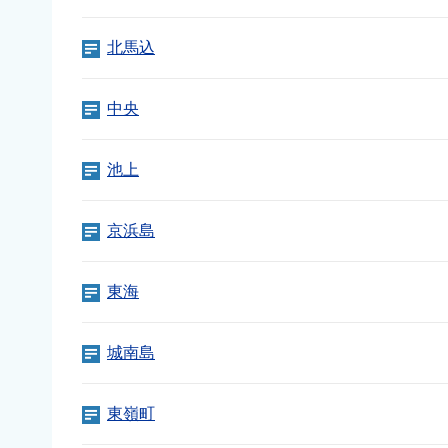
北馬込
中央
池上
京浜島
東海
城南島
東嶺町