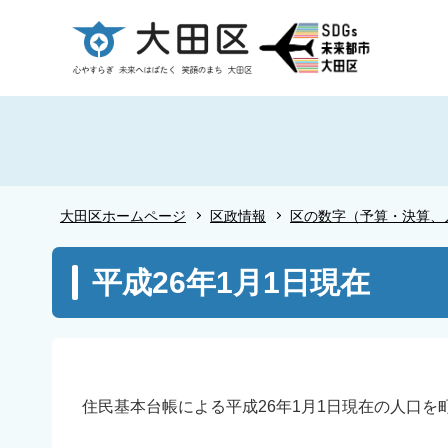
こ
の
ペ
ー
ジ
の
先
頭
大田区ホームページ
区政情報
区の数字（予算・決算、
で
す
本
平成26年1月1日現在
文
こ
こ
か
ら
住民基本台帳による平成26年1月1日現在の人口