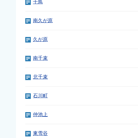
千鳥
南久が原
久が原
南千束
北千束
石川町
仲池上
東雪谷