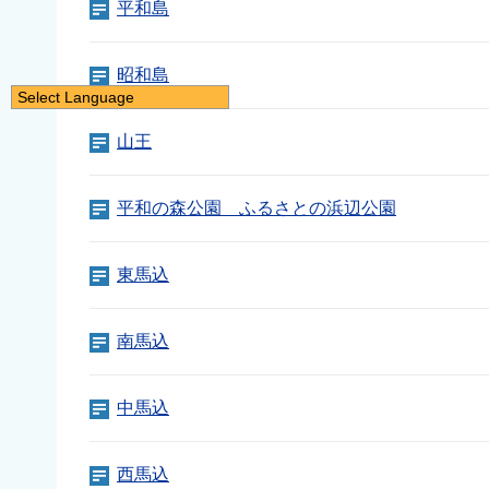
平和島
昭和島
Select Language
日本語
山王
English
简体中文
平和の森公園 ふるさとの浜辺公園
繁體中文
한국어
東馬込
नेपाली
Filipino
南馬込
中馬込
西馬込