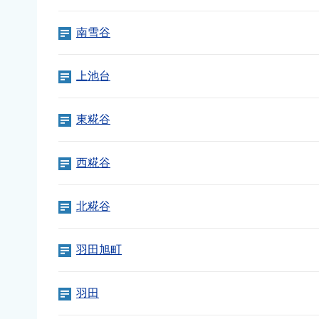
南雪谷
上池台
東糀谷
西糀谷
北糀谷
羽田旭町
羽田