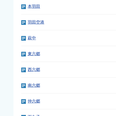
本羽田
羽田空港
萩中
東六郷
西六郷
南六郷
仲六郷