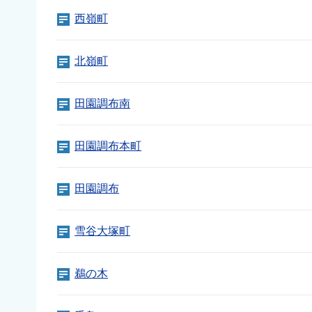
西嶺町
北嶺町
田園調布南
田園調布本町
田園調布
雪谷大塚町
鵜の木