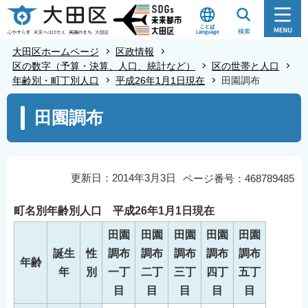
こ
の
ペ
大田区ホームページ
区政情報
ー
区の数字（予算・決算、人口、統計など）
区の世帯と人口
年齢別・町丁別人口
平成26年1月1日現在
田園調布
ジ
の
本
田園調布
先
文
頭
こ
で
こ
す
か
更新日：2014年3月3日
ページ番号：468789485
ら
町名別年齢別人口 平成26年1月1日現在
田園
田園
田園
田園
田園
誕生
性
調布
調布
調布
調布
調布
年齢
年
別
一丁
二丁
三丁
四丁
五丁
目
目
目
目
目