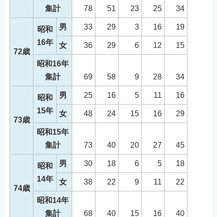
集計
78
51
23
25
34
男
33
29
3
16
19
昭和
16年
女
36
29
6
12
15
72歳
昭和16年
集計
69
58
9
28
34
男
25
16
5
11
16
昭和
15年
女
48
24
15
16
29
73歳
昭和15年
集計
73
40
20
27
45
男
30
18
6
5
18
昭和
14年
女
38
22
9
11
22
74歳
昭和14年
集計
68
40
15
16
40