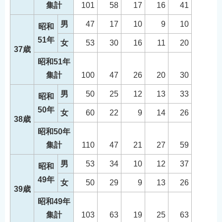
集計
101
58
17
16
41
男
47
17
10
9
10
昭和
51年
女
53
30
16
11
20
37歳
昭和51年
集計
100
47
26
20
30
男
50
25
12
13
33
昭和
50年
女
60
22
9
14
26
38歳
昭和50年
集計
110
47
21
27
59
男
53
34
10
12
37
昭和
49年
女
50
29
9
13
26
39歳
昭和49年
集計
103
63
19
25
63