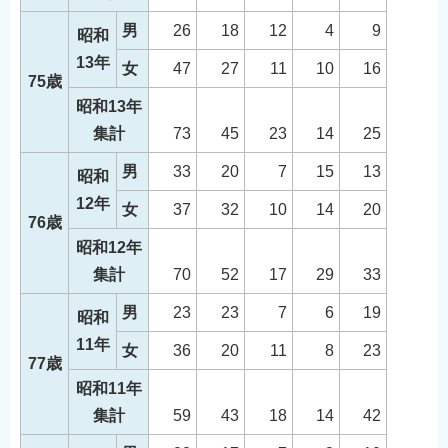
男
26
18
12
4
9
昭和
13年
女
47
27
11
10
16
75歳
昭和13年
集計
73
45
23
14
25
男
33
20
7
15
13
昭和
12年
女
37
32
10
14
20
76歳
昭和12年
集計
70
52
17
29
33
男
23
23
7
6
19
昭和
11年
女
36
20
11
8
23
77歳
昭和11年
集計
59
43
18
14
42