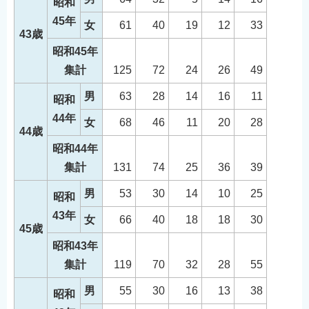
昭和
45年
女
61
40
19
12
33
43歳
昭和45年
集計
125
72
24
26
49
男
63
28
14
16
11
昭和
44年
女
68
46
11
20
28
44歳
昭和44年
集計
131
74
25
36
39
男
53
30
14
10
25
昭和
43年
女
66
40
18
18
30
45歳
昭和43年
集計
119
70
32
28
55
男
55
30
16
13
38
昭和