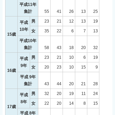
平成11年
集計
55
41
26
13
25
男
23
21
12
13
19
平成
10年
女
35
22
6
7
13
15歳
平成10年
集計
58
43
18
20
32
男
23
21
10
6
19
平成
9年
女
20
23
10
15
9
16歳
平成 9年
集計
43
44
20
21
28
男
32
20
19
11
24
平成
8年
女
22
20
14
8
15
17歳
平成 8年