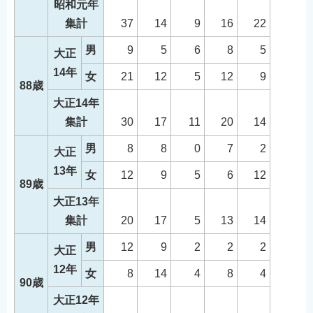
昭和元年
集計
37
14
9
16
22
男
9
5
6
8
5
大正
14年
女
21
12
5
12
9
88歳
大正14年
集計
30
17
11
20
14
男
8
8
0
7
2
大正
13年
女
12
9
5
6
12
89歳
大正13年
集計
20
17
5
13
14
男
12
9
2
2
2
大正
12年
女
8
14
4
8
4
90歳
大正12年