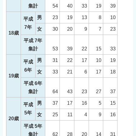
集計
54
40
33
19
39
男
23
19
13
8
10
平成
7年
女
30
20
9
7
23
18歳
平成 7年
集計
53
39
22
15
33
男
31
22
17
10
19
平成
6年
女
33
21
6
17
18
19歳
平成 6年
集計
64
43
23
27
37
男
37
17
16
5
15
平成
5年
女
25
11
4
9
16
20歳
平成 5年
集計
62
28
20
14
31