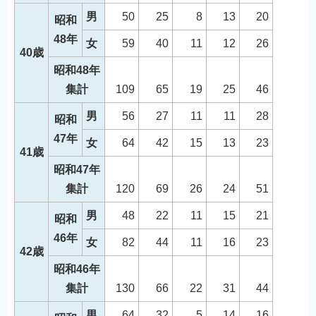
男
50
25
8
13
20
昭和
48年
女
59
40
11
12
26
40歳
昭和48年
集計
109
65
19
25
46
男
56
27
11
11
28
昭和
47年
女
64
42
15
13
23
41歳
昭和47年
集計
120
69
26
24
51
男
48
22
11
15
21
昭和
46年
女
82
44
11
16
23
42歳
昭和46年
集計
130
66
22
31
44
男
64
32
5
14
16