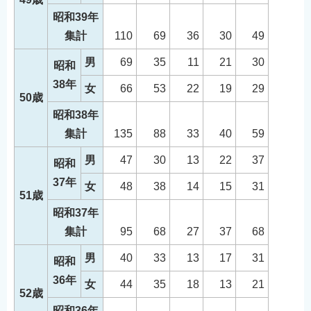
昭和39年
集計
110
69
36
30
49
男
69
35
11
21
30
昭和
38年
女
66
53
22
19
29
50歳
昭和38年
集計
135
88
33
40
59
男
47
30
13
22
37
昭和
37年
女
48
38
14
15
31
51歳
昭和37年
集計
95
68
27
37
68
男
40
33
13
17
31
昭和
36年
女
44
35
18
13
21
52歳
昭和36年