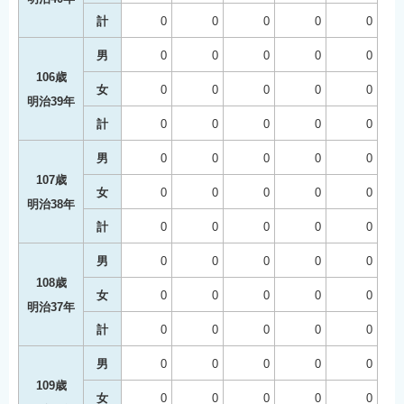
計
0
0
0
0
0
男
0
0
0
0
0
106歳
女
0
0
0
0
0
明治39年
計
0
0
0
0
0
男
0
0
0
0
0
107歳
女
0
0
0
0
0
明治38年
計
0
0
0
0
0
男
0
0
0
0
0
108歳
女
0
0
0
0
0
明治37年
計
0
0
0
0
0
男
0
0
0
0
0
109歳
女
0
0
0
0
0