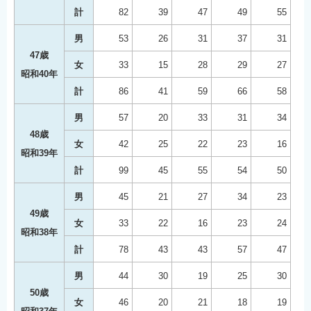
計
82
39
47
49
55
男
53
26
31
37
31
47歳
女
33
15
28
29
27
昭和40年
計
86
41
59
66
58
男
57
20
33
31
34
48歳
女
42
25
22
23
16
昭和39年
計
99
45
55
54
50
男
45
21
27
34
23
49歳
女
33
22
16
23
24
昭和38年
計
78
43
43
57
47
男
44
30
19
25
30
50歳
女
46
20
21
18
19