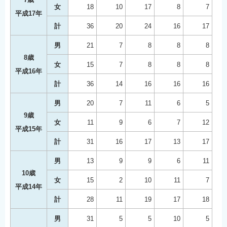
女
18
10
17
8
7
平成17年
計
36
20
24
16
17
男
21
7
8
8
8
8歳
女
15
7
8
8
8
平成16年
計
36
14
16
16
16
男
20
7
11
6
5
9歳
女
11
9
6
7
12
平成15年
計
31
16
17
13
17
男
13
9
9
6
11
10歳
女
15
2
10
11
7
平成14年
計
28
11
19
17
18
男
31
5
5
10
5