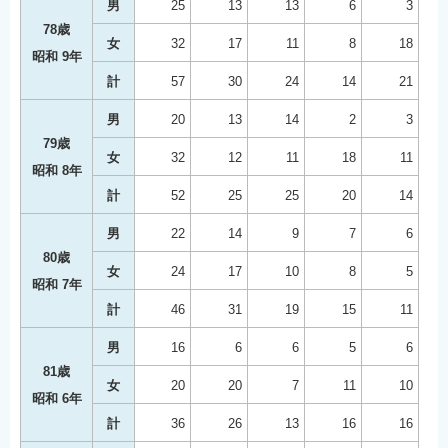
男
25
13
13
6
3
78歳
女
32
17
11
8
18
昭和 9年
計
57
30
24
14
21
男
20
13
14
2
3
79歳
女
32
12
11
18
11
昭和 8年
計
52
25
25
20
14
男
22
14
9
7
6
80歳
女
24
17
10
8
5
昭和 7年
計
46
31
19
15
11
男
16
6
6
5
6
81歳
女
20
20
7
11
10
昭和 6年
計
36
26
13
16
16