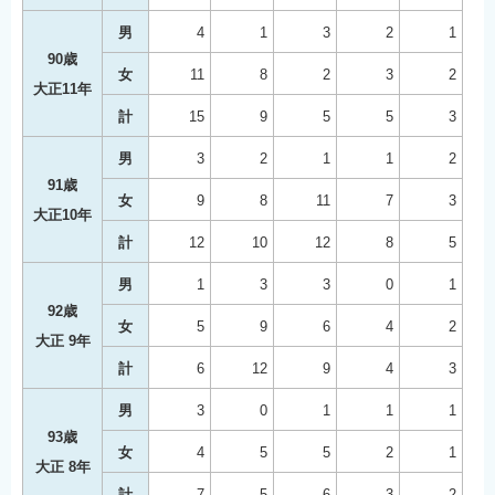
男
4
1
3
2
1
90歳
女
11
8
2
3
2
大正11年
計
15
9
5
5
3
男
3
2
1
1
2
91歳
女
9
8
11
7
3
大正10年
計
12
10
12
8
5
男
1
3
3
0
1
92歳
女
5
9
6
4
2
大正 9年
計
6
12
9
4
3
男
3
0
1
1
1
93歳
女
4
5
5
2
1
大正 8年
計
7
5
6
3
2