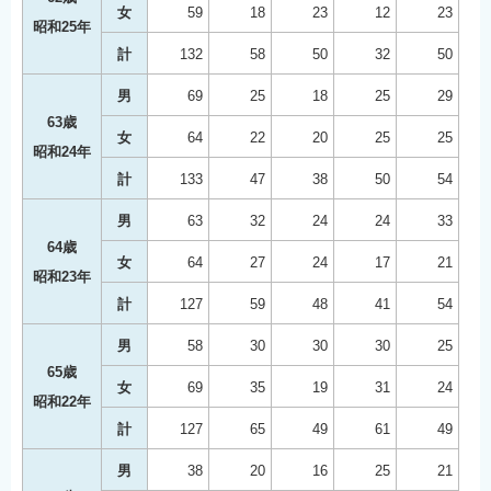
女
59
18
23
12
23
昭和25年
計
132
58
50
32
50
男
69
25
18
25
29
63歳
女
64
22
20
25
25
昭和24年
計
133
47
38
50
54
男
63
32
24
24
33
64歳
女
64
27
24
17
21
昭和23年
計
127
59
48
41
54
男
58
30
30
30
25
65歳
女
69
35
19
31
24
昭和22年
計
127
65
49
61
49
男
38
20
16
25
21