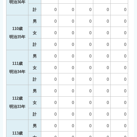
明治36年
計
0
0
0
0
0
男
0
0
0
0
0
110歳
女
0
0
0
0
0
明治35年
計
0
0
0
0
0
男
0
0
0
0
0
111歳
女
0
0
0
0
0
明治34年
計
0
0
0
0
0
男
0
0
0
0
0
112歳
女
0
0
0
0
0
明治33年
計
0
0
0
0
0
男
0
0
0
0
0
113歳