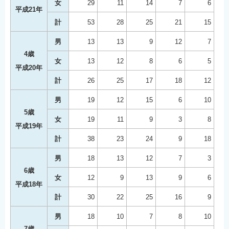
女
29
11
14
7
6
English
平成21年
計
53
28
25
21
15
简体中文
繁體中文
男
13
13
9
12
7
4歳
한국어
女
13
12
8
6
5
平成20年
नेपाली
計
26
25
17
18
12
Filipino
男
19
12
15
6
10
5歳
女
19
11
9
3
8
平成19年
計
38
23
24
9
18
男
18
13
12
7
3
6歳
女
12
9
13
9
6
平成18年
計
30
22
25
16
9
男
18
10
7
8
10
7歳