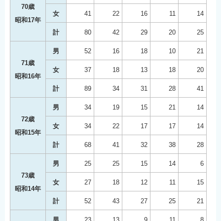
70歳
女
41
22
16
11
14
昭和17年
計
80
42
29
20
25
男
52
16
18
10
21
71歳
女
37
18
13
18
20
昭和16年
計
89
34
31
28
41
男
34
19
15
21
14
72歳
女
34
22
17
17
14
昭和15年
計
68
41
32
38
28
男
25
25
15
14
6
73歳
女
27
18
12
11
15
昭和14年
計
52
43
27
25
21
男
23
13
9
11
8