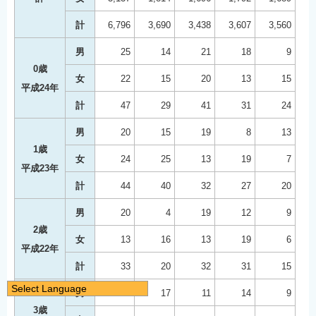
計
6,796
3,690
3,438
3,607
3,560
男
25
14
21
18
9
0歳
女
22
15
20
13
15
平成24年
計
47
29
41
31
24
男
20
15
19
8
13
1歳
女
24
25
13
19
7
平成23年
計
44
40
32
27
20
男
20
4
19
12
9
2歳
女
13
16
13
19
6
平成22年
計
33
20
32
31
15
Select Language
男
24
17
11
14
9
日本語
3歳