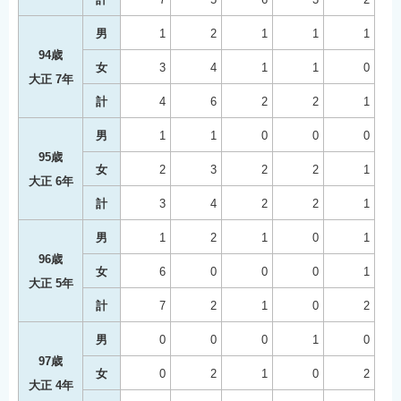
男
1
2
1
1
1
94歳
女
3
4
1
1
0
大正 7年
計
4
6
2
2
1
男
1
1
0
0
0
95歳
女
2
3
2
2
1
大正 6年
計
3
4
2
2
1
男
1
2
1
0
1
96歳
女
6
0
0
0
1
大正 5年
計
7
2
1
0
2
男
0
0
0
1
0
97歳
女
0
2
1
0
2
大正 4年