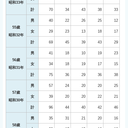
昭和33年
計
70
34
43
38
33
男
40
22
26
25
12
55歳
女
29
23
13
18
17
昭和32年
計
69
45
39
43
29
男
41
18
10
19
23
56歳
女
34
18
19
17
15
昭和31年
計
75
36
29
36
38
男
57
24
20
20
25
57歳
女
39
20
20
22
21
昭和30年
計
96
44
40
42
46
男
35
31
21
20
16
58歳