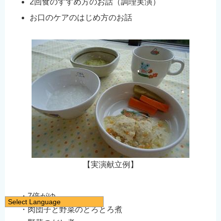
2回食のすすめ方のお話（調理実演）
お口のケアのはじめ方のお話
【実演献立例】
・7倍がゆ
Select Language
・肉団子と野菜のとろとろ煮
日本語