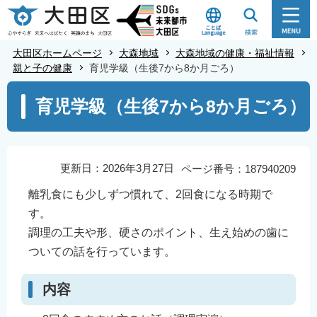
こ
の
ペ
大田区ホームページ
大森地域
大森地域の健康・福祉情報
ー
親と子の健康
育児学級（生後7から8か月ごろ）
ジ
本
育児学級（生後7から8か月ごろ）
の
文
先
こ
頭
こ
で
か
更新日：2026年3月27日
ページ番号：187940209
す
ら
離乳食にも少しずつ慣れて、2回食になる時期で
す。
調理の工夫や形、硬さのポイント、生え始めの歯に
ついての話を行っています。
内容