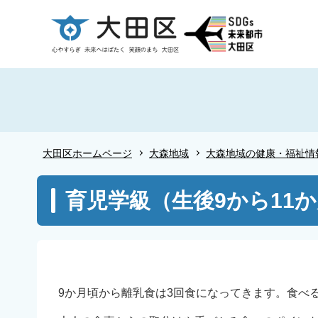
こ
の
ペ
ー
ジ
の
先
頭
大田区ホームページ
大森地域
大森地域の健康・福祉情
で
す
本
育児学級（生後9から11
文
こ
こ
か
ら
9か月頃から離乳食は3回食になってきます。食べ