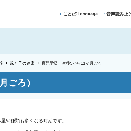
ことば/Language
音声読み上
報
親と子の健康
育児学級（生後9から11か月ごろ）
か月ごろ）
る量や種類も多くなる時期です。