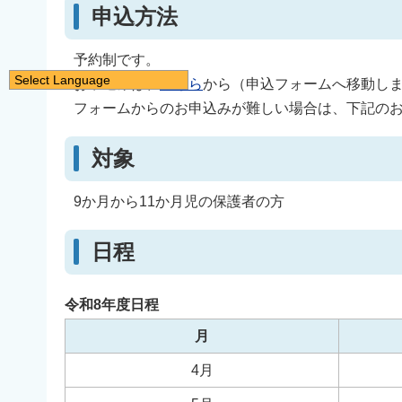
申込方法
予約制です。
Select Language
お申込みは、
こちら
から（申込フォームへ移動し
日本語
フォームからのお申込みが難しい場合は、下記の
English
対象
简体中文
繁體中文
9か月から11か月児の保護者の方
한국어
नेपाली
日程
Filipino
令和8年度日程
月
4月