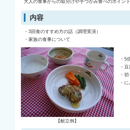
大人の食事からの取分けや手づかみ食べのポイン
内容
・3回食のすすめ方の話（調理実演）
・家族の食事について
・5
・豆
・切
・に
【献立例】