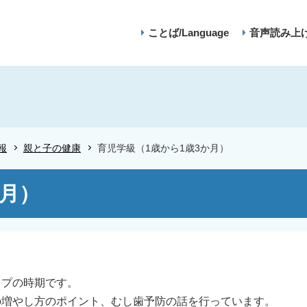
ことば/Language
音声読み上
報
親と子の健康
育児学級（1歳から1歳3か月）
か月）
ップの時期です。
の増やし方のポイント、むし歯予防の話を行っています。