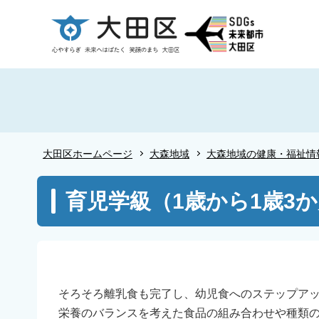
こ
の
ペ
ー
ジ
の
先
頭
大田区ホームページ
大森地域
大森地域の健康・福祉情
で
す
本
育児学級（1歳から1歳3
文
こ
こ
か
ら
そろそろ離乳食も完了し、幼児食へのステップア
栄養のバランスを考えた食品の組み合わせや種類