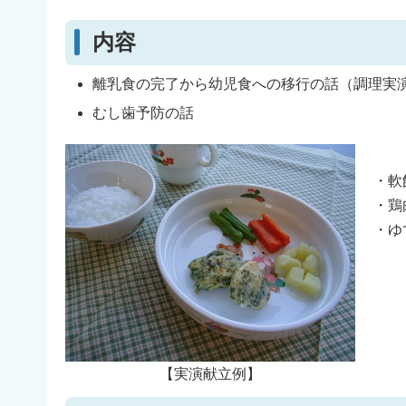
内容
離乳食の完了から幼児食への移行の話（調理実
むし歯予防の話
・軟
・鶏
・ゆ
【実演献立例】