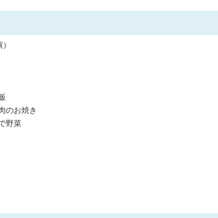
演）
飯
肉のお焼き
で野菜