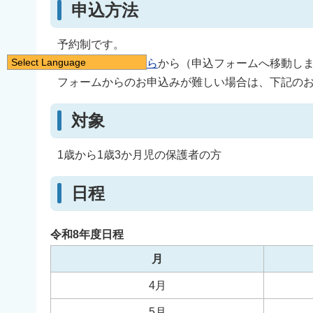
申込方法
予約制です。
Select Language
お申込みは、
こちら
から（申込フォームへ移動し
日本語
フォームからのお申込みが難しい場合は、下記の
English
対象
简体中文
繁體中文
1歳から1歳3か月児の保護者の方
한국어
नेपाली
日程
Filipino
令和8年度日程
月
4月
5月