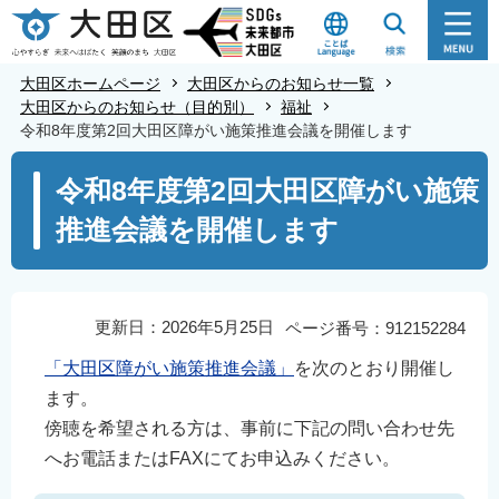
こ
の
ペ
大田区ホームページ
大田区からのお知らせ一覧
ー
大田区からのお知らせ（目的別）
福祉
令和8年度第2回大田区障がい施策推進会議を開催します
ジ
の
本
令和8年度第2回大田区障がい施策
先
文
推進会議を開催します
頭
こ
で
こ
す
か
ら
更新日：2026年5月25日
ページ番号：912152284
「大田区障がい施策推進会議」
を次のとおり開催し
ます。
傍聴を希望される方は、事前に下記の問い合わせ先
へお電話またはFAXにてお申込みください。