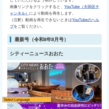
じていただけるよう制作しています。
画像リンクをクリックすると、
YouTube（大田区チ
ャンネル）
により動画を再生します。
（注釈）動画を再生できないときは
YouTubeのヘル
プ
をご覧ください。
最新号（令和8年8月号）
シティーニュースおおた
Select Language
日本語