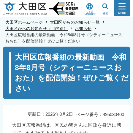
こ
の
ペ
大田区ホームページ
大田区からのお知らせ一覧
ー
大田区からのお知らせ（目的別）
お知らせ
大田区広報番組の最新動画 令和8年8月号（シティーニュース
ジ
おおた）を配信開始！ぜひご覧ください
の
本
先
大田区広報番組の最新動画 令和
文
頭
8年8月号（シティーニュースお
こ
で
こ
す
おた）を配信開始！ぜひご覧くだ
か
さい
ら
更新日：2026年8月2日
ページ番号：495030400
大田区広報番組は、区民の皆さんに区政を身近に感