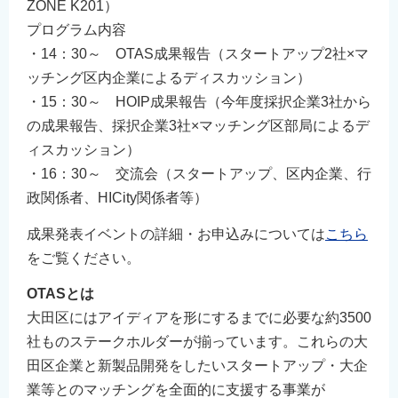
ZONE K201）
English
プログラム内容
简体中文
・14：30～ OTAS成果報告（スタートアップ2社×マ
繁體中文
ッチング区内企業によるディスカッション）
한국어
・15：30～ HOIP成果報告（今年度採択企業3社から
の成果報告、採択企業3社×マッチング区部局によるデ
नेपाली
ィスカッション）
Filipino
・16：30～ 交流会（スタートアップ、区内企業、行
政関係者、HICity関係者等）
成果発表イベントの詳細・お申込みについては
こちら
をご覧ください。
OTASとは
大田区にはアイディアを形にするまでに必要な約3500
社ものステークホルダーが揃っています。これらの大
田区企業と新製品開発をしたいスタートアップ・大企
業等とのマッチングを全面的に支援する事業が