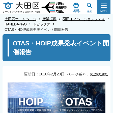
こ
の
ペ
大田区ホームページ
産業振興
羽田イノベーションシティ
ー
HANEDA×PiO
トピックス
OTAS・HOIP成果発表イベント開催報告
ジ
の
本
OTAS・HOIP成果発表イベント開
先
文
催報告
頭
こ
で
こ
す
か
ら
更新日：2026年2月20日
ページ番号：612691801