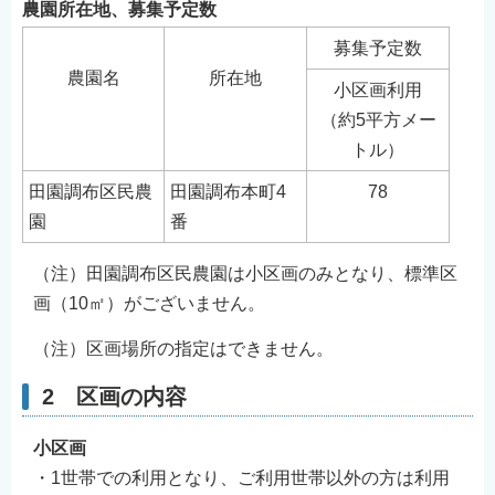
農園所在地、募集予定数
English
募集予定数
简体中文
農園名
所在地
繁體中文
小区画利用
（約5平方メー
한국어
トル）
नेपाली
Filipino
田園調布区民農
田園調布本町4
78
園
番
（注）田園調布区民農園は小区画のみとなり、標準区
画（10㎡）がございません。
（注）区画場所の指定はできません。
2 区画の内容
小区画
・1世帯での利用となり、ご利用世帯以外の方は利用