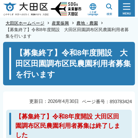
こ
の
ペ
大田区ホームページ
産業振興
農地・農園
ー
【募集終了】令和8年度開設 大田区田園調布区民農園利用者募
集を行います
ジ
の
本
【募集終了】令和8年度開設 大
先
文
田区田園調布区民農園利用者募集
頭
こ
で
こ
を行います
す
か
ら
更新日：2026年4月30日
ページ番号：893783424
【募集終了】令和8年度開設 大田区田
園調布区民農園利用者募集は終了しま
した