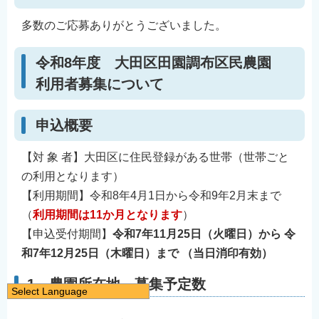
多数のご応募ありがとうございました。
令和8年度 大田区田園調布区民農園
利用者募集について
申込概要
【対 象 者】大田区に住民登録がある世帯（世帯ごと
の利用となります）
【利用期間】令和8年4月1日から令和9年2月末まで
（
利用期間は11か月
となります
）
【申込受付期間】
令和7年11月
25日（火曜日）
から
令
和7年12月25日（木曜日）まで
（当日消印有効）
1 農園所在地、募集予定数
Select Language
日本語