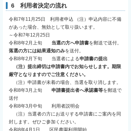
6 利用者決定の流れ
令和7年11月25日 利用者申込 （注）申込内容に不備
があった場合、無効として取り扱います。
～令和7年12月25日
令和8年2月上旬
当選の方へ申請書
を郵送で送付。
落選の方には結果通知のみ
を送付。
令和8年2月下旬 当選者による
申請書の提出
（注）提出締切は申請書内でお知らせします。期限
厳守となりますのでご注意ください。
（注）申請書が未着の場合、当選を取り消します。
令和8年3月上旬
申請書提出者へ承認書等
を郵送で
送付
令和8年3月中旬 利用者説明会
（注）当選者の方にお送りする申請書にご案内を同
封します。ぜひご参加ください。
令和8年4月1日 区民農園利用開始