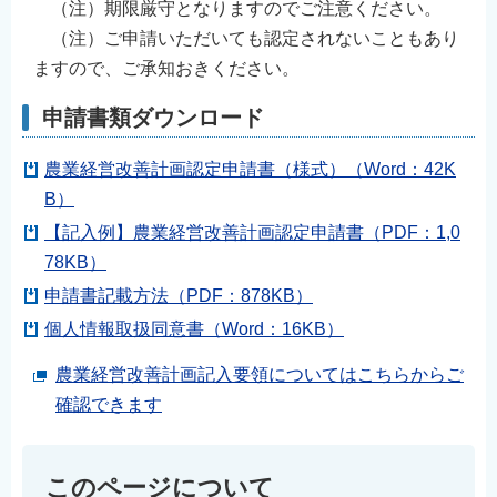
（注）期限厳守となりますのでご注意ください。
English
（注）ご申請いただいても認定されないこともあり
简体中文
ますので、ご承知おきください。
繁體中文
申請書類ダウンロード
한국어
नेपाली
農業経営改善計画認定申請書（様式）（Word：42K
Filipino
B）
【記入例】農業経営改善計画認定申請書（PDF：1,0
78KB）
申請書記載方法（PDF：878KB）
個人情報取扱同意書（Word：16KB）
農業経営改善計画記入要領についてはこちらからご
確認できます
このページについて