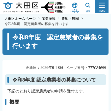
こ
の
ペ
大田区ホームページ
産業振興
農地・農園
ー
令和8年度 認定農業者の募集を行います
ジ
本
令和8年度 認定農業者の募集を
の
文
先
行います
こ
頭
こ
で
か
す
ら
更新日：2026年6月8日
ページ番号：777034699
令和8年度 認定農業者の募集について
下記のとおり認定農業者の申請を受付ます。
概要