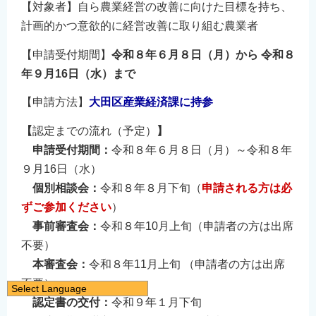
【対象者】自ら農業経営の改善に向けた目標を持ち、
計画的かつ意欲的に経営改善に取り組む農業者
【申請受付期間】
令和８年６
月８日（月）
から
令和８
年９月16日（水）まで
【申請方法】
大田区産業経済課に持参
【
認定までの流れ（予定）
】
申請受付期間：
令和８年６月８日（月）～令和８年
９月16日（水）
個別相談会：
令和８年８月下旬（
申請される方は必
ずご参加ください
）
事前審査会：
令和８年10月上旬（申請者の方は出席
不要）
本審査会：
令和８年11月上旬 （申請者の方は出席
不要）
Select Language
認定書の交付：
令和９年１月下旬
日本語