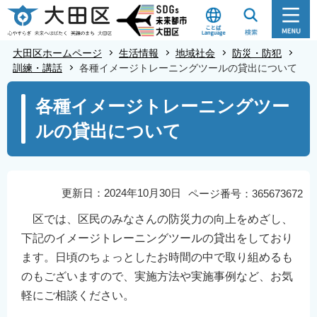
こ
の
ペ
大田区ホームページ
生活情報
地域社会
防災・防犯
ー
訓練・講話
各種イメージトレーニングツールの貸出について
ジ
本
各種イメージトレーニングツー
の
文
先
ルの貸出について
こ
頭
こ
で
か
す
ら
更新日：2024年10月30日
ページ番号：365673672
区では、区民のみなさんの防災力の向上をめざし、
下記のイメージトレーニングツールの貸出をしており
ます。日頃のちょっとしたお時間の中で取り組めるも
のもございますので、実施方法や実施事例など、お気
軽にご相談ください。