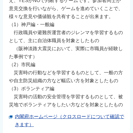
え、YESかNOで判断するゲームです。参加者同士が
English
意見交換を行いながら、ゲームを進めていくことで、
简体中文
様々な意見や価値観を共有することが出来ます。
繁體中文
（1）神戸編・一般編
行政職員や避難所運営者のジレンマを学習するもの
한국어
として、主に自治体職員を対象としたもの
नेपाली
（阪神淡路大震災において、実際に市職員が経験し
Filipino
た事例です）
（2）市民編
災害時の行動などを学習するものとして、一般の方
や自主防災組織の方など幅広い方を対象としたもの
（3）ボランティア編
災害時の活動の安全管理を学習するものとして、被
災地でボランティアをしたい方などを対象としたもの
内閣府ホームページ（クロスロードについて確認で
きます）