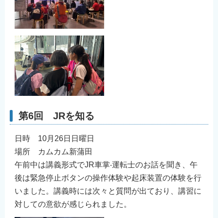
第6回 JRを知る
日時 10月26日日曜日
場所 カムカム新蒲⽥
午前中は講義形式でJR⾞掌‧運転⼠のお話を聞き、午
後は緊急停⽌ボタンの操作体験や起床装置の体験を⾏
いました。講義時には次々と質問が出ており、講習に
対しての意欲が感じられました。