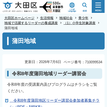
こ
の
ペ
大田区ホームページ
生活情報
地域社会
青少年
ー
地域で活躍するリーダーの養成講座
（1）小学生対象講座
蒲田地域
ジ
の
本
蒲田地域
先
文
頭
こ
で
こ
す
か
更新日：2026年7月6日
ページ番号：710099534
ら
令和8年度蒲田地域リーダー講習会
令和8年度の受講案内及びプログラムはチラシをご覧
ください。
令和8年度蒲田地区リーダー講習会参加者募集チラ
シ（PDF：585KB）