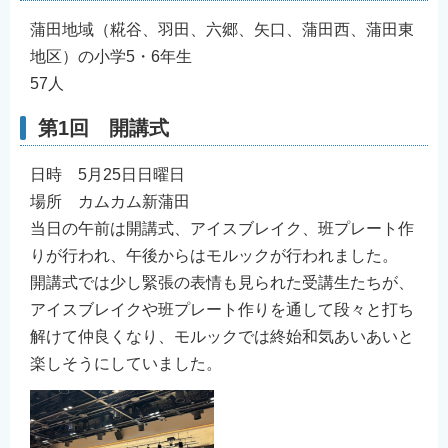
蒲田地域（糀谷、羽田、六郷、矢口、蒲田西、蒲田東
地区）の小学5・6年生
57人
第1回 開講式
日時 5月25日日曜日
場所 カムカム新蒲田
当⽇の午前は開講式、アイスブレイク、班プレート作
りが⾏われ、午後からはモルックが⾏われました。
開講式では少し緊張の表情も⾒られた受講⽣たちが、
アイスブレイクや班プレート作りを通して段々と打ち
解けて仲良くなり、モルックでは終始和気あいあいと
楽しそうにしていました。