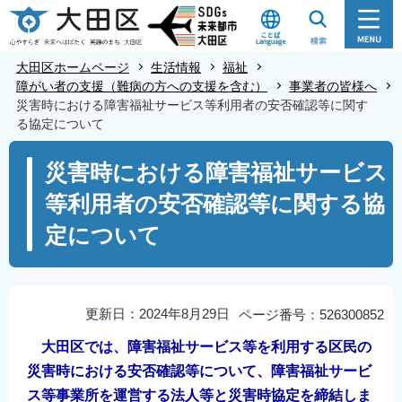
こ
の
ペ
大田区ホームページ
生活情報
福祉
ー
障がい者の支援（難病の方への支援を含む）
事業者の皆様へ
災害時における障害福祉サービス等利用者の安否確認等に関す
ジ
る協定について
の
本
先
災害時における障害福祉サービス
文
頭
等利用者の安否確認等に関する協
こ
で
こ
す
定について
か
ら
更新日：2024年8月29日
ページ番号：526300852
大田区では、障害福祉サービス等を利用する区民の
災害時における安否確認等について、障害福祉サービ
ス等事業所を運営する法人等と災害時協定を締結しま