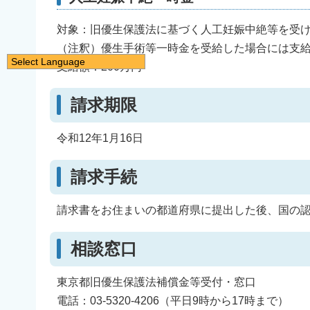
対象：旧優生保護法に基づく人工妊娠中絶等を受
（注釈）優生手術等一時金を受給した場合には支
Select Language
支給額：200万円
日本語
English
請求期限
简体中文
令和12年1月16日
繁體中文
한국어
請求手続
नेपाली
Filipino
請求書をお住まいの都道府県に提出した後、国の
相談窓口
東京都旧優生保護法補償金等受付・窓口
電話：03-5320-4206（平日9時から17時まで）