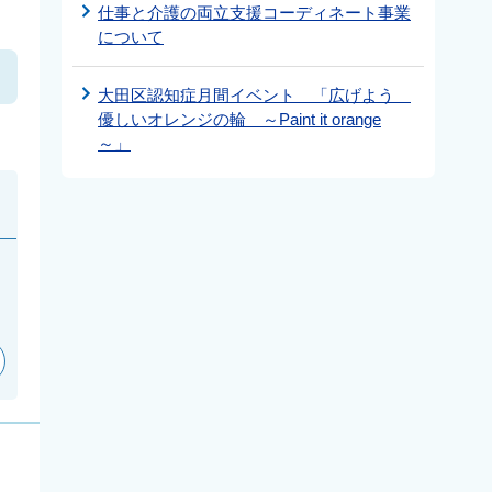
仕事と介護の両立支援コーディネート事業
について
大田区認知症月間イベント 「広げよう
優しいオレンジの輪 ～Paint it orange
～」