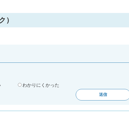
ク）
。
い
わかりにくかった