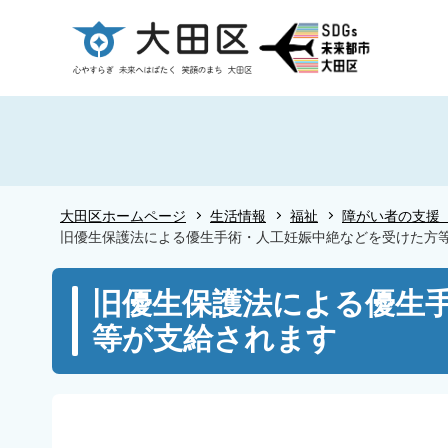
こ
の
ペ
ー
ジ
の
先
頭
大田区ホームページ
生活情報
福祉
障がい者の支援
で
旧優生保護法による優生手術・人工妊娠中絶などを受けた方
す
本
旧優生保護法による優生
文
等が支給されます
こ
こ
か
ら