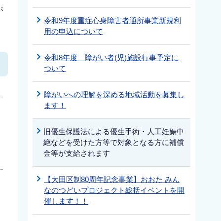
が
令和9年度重症心身障害者通所事業新規利
用の申込について
令和8年度 障がい者(児)施設行事予定に
ついて
障がいへの理解を深める地域活動を募集し
ます！
旧優生保護法による優生手術・人工妊娠中
絶などを受けた方等で対象となる方に補償
金等が支給されます
【大田区制80周年記念事業】おおた みん
なのつどいプロジェクト総括イベントを開
催します！！