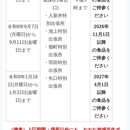
口)
時まで
ご持参く
・入新井特
ださい
別出張所
令和8年9月7日
2026年
・池上特別
(月曜日)から
11月1日
出張所
9月11日(金曜
以降
・嶺町特別
日)まで
の食品を
出張所
ご持参く
・羽田特別
ださい
出張所
令和9年1月18
2027年
・矢口特別
日(月曜日)から
4月1日
出張所
1月22日(金曜
以降
日)まで
の食品を
ご持参く
ださい
（備考）上記期間・場所以外にも、おおた地域共生ボ