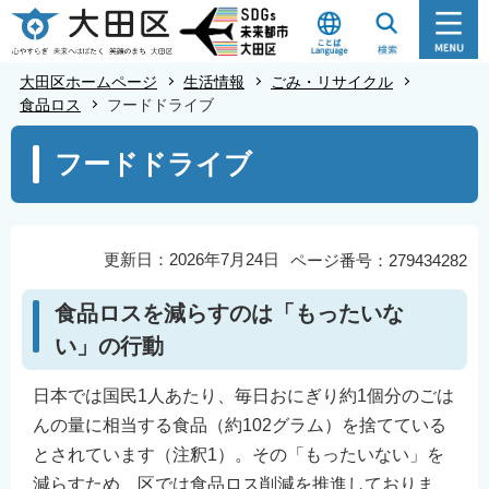
こ
の
ペ
大田区ホームページ
生活情報
ごみ・リサイクル
ー
食品ロス
フードドライブ
ジ
本
フードドライブ
の
文
先
こ
頭
こ
で
か
更新日：2026年7月24日
ページ番号：279434282
す
ら
食品ロスを減らすのは「もったいな
い」の行動
日本では国民1人あたり、毎日おにぎり約1個分のごは
んの量に相当する食品（約102グラム）を捨てている
とされています（注釈1）。その「もったいない」を
減らすため、区では食品ロス削減を推進しておりま