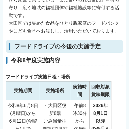
寄り、広く地域の福祉団体や福祉施設等に寄付する活
動です。
大田区では集めた食品をひとり親家庭のフードバンク
やこども食堂へお渡しし、活用いただいております。
フードドライブの今後の実施予定
令和8年度実施内容
フードドライブ実施日程・場所
実施時
回収対象
実施期間
実施場所
間
賞味期限
令和8年6月8日
・大田区役
午前8
2026年
(月曜日)から
所8階
時30分
8月1日
6月12日(金曜
ごみ減量推
から
以降
日)まで
進課(21番窓
午後5
の食品を