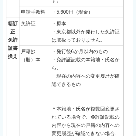
す。
申請手数料
・5,600円（現金）
籍訂
免許証
・原本
正
・東京都以外が発行した免許証
免許
は取扱っておりません。
証書
戸籍抄
・発行後6か月以内のもの
換え
（謄）本
・免許証記載の本籍地・氏名か
ら、
現在の内容への変更履歴が確
認できるもの
＊本籍地・氏名が複数回変更さ
れている場合で、免許証記載の
内容から現在の戸籍の内容への
変更履歴が確認できない場合、