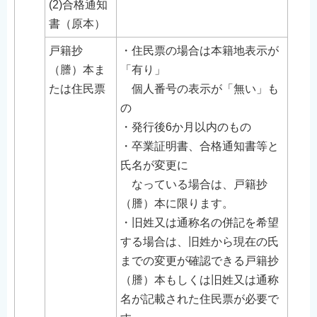
(2)合格通知
English
書（原本）
简体中文
戸籍抄
・住民票の場合は本籍地表示が
繁體中文
（謄）本ま
「有り」
한국어
たは住民票
個人番号の表示が「無い」も
नेपाली
の
Filipino
・発行後6か月以内のもの
・卒業証明書、合格通知書等と
氏名が変更に
なっている場合は、戸籍抄
（謄）本に限ります。
・旧姓又は通称名の併記を希望
する場合は、旧姓から現在の氏
までの変更が確認できる戸籍抄
（謄）本もしくは旧姓又は通称
名が記載された住民票が必要で