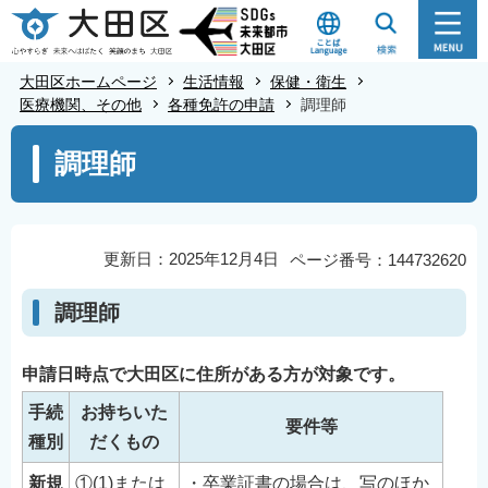
こ
の
ペ
大田区ホームページ
生活情報
保健・衛生
ー
医療機関、その他
各種免許の申請
調理師
ジ
本
調理師
の
文
先
こ
頭
こ
で
か
更新日：2025年12月4日
ページ番号：144732620
す
ら
調理師
申請日時点で大田区に住所がある方が対象です。
手続
お持ちいた
要件等
種別
だくもの
新規
①(1)または
・卒業証書の場合は、写のほか