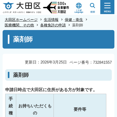
こ
の
ペ
大田区ホームページ
生活情報
保健・衛生
ー
医療機関、その他
各種免許の申請
薬剤師
ジ
本
薬剤師
の
文
先
こ
頭
こ
で
か
更新日：2026年3月25日
ページ番号：732841557
す
ら
薬剤師
申請日時点で大田区に住所がある方が対象です。
手
続
お持ちいただくも
要件等
種
の