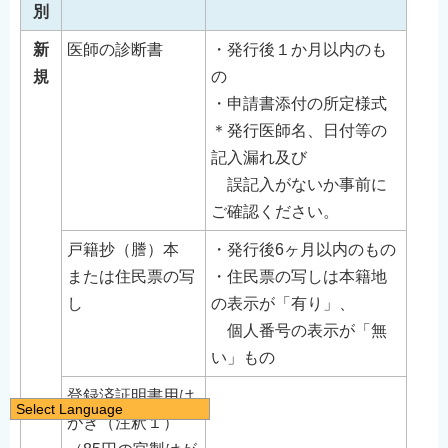
別
新
医師の診断書
・発行後１か月以内のも
規
の
・申請書添付の所定様式
＊発行医師名、日付等の
記入漏れ及び
誤記入がないか事前に
ご確認ください。
戸籍抄（謄）本
・発行後6ヶ月以内のもの
または住民票の写
・住民票の写しは本籍地
し
の表示が「有り」、
個人番号の表示が「無
い」もの
登録済証明書用は
Select Language
がき（注釈１）
日本語