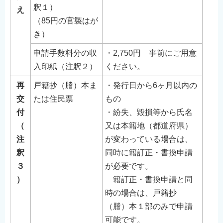
釈１）
え
（85円の官製はが
き）
申請手数料分の収
・2,750円 事前にご用意
入印紙（注釈２）
ください。
再
戸籍抄（謄）本ま
・発行日から6ヶ月以内の
交
たは住民票
もの
付
・紛失、毀損等から氏名
（
又は本籍地（都道府県）
注
が変わっている場合は、
釈
同時に籍訂正・書換申請
３
が必要です。
）
籍訂正・書換申請と同
時の場合は、戸籍抄
（謄）本１部のみで申請
可能です。