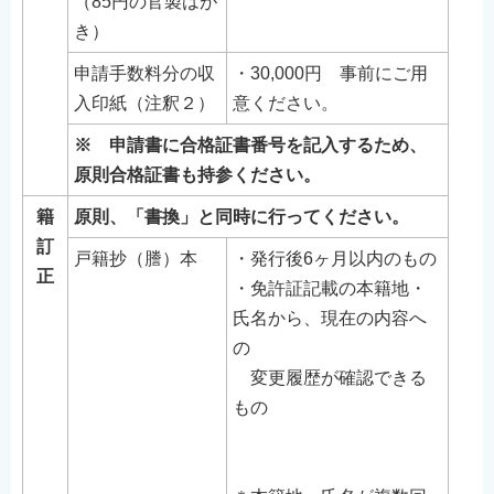
（85円の官製はが
English
き）
简体中文
申請手数料分の収
・30,000円 事前にご用
繁體中文
入印紙（注釈２）
意ください。
한국어
※ 申請書に合格証書番号を記入するため、
नेपाली
原則合格証書も持参ください。
Filipino
籍
原則、「書換」と同時に行ってください。
訂
戸籍抄（謄）本
・発行後6ヶ月以内のもの
正
・免許証記載の本籍地・
氏名から、現在の内容へ
の
変更履歴が確認できる
もの