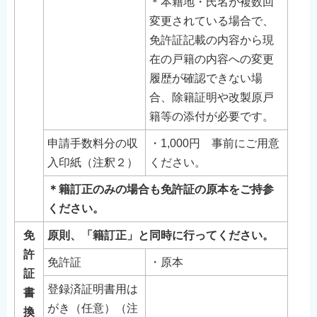
＊本籍地・氏名が複数回
変更されている場合で、
免許証記載の内容から現
在の戸籍の内容への変更
履歴が確認できない場
合、除籍証明や改製原戸
籍等の添付が必要です。
申請手数料分の収
・1,000円 事前にご用意
入印紙（注釈２）
ください。
＊籍訂正のみの場合も免許証の原本をご持参
ください。
免
原則、「籍訂正」と同時に行ってください。
許
免許証
・原本
証
登録済証明書用は
書
がき（任意）（注
換