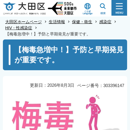
こ
の
ペ
大田区ホームページ
生活情報
保健・衛生
感染症
ー
HIV・性感染症
【梅毒急増中！】予防と早期発見が重要です。
ジ
の
本
【梅毒急増中！】予防と早期発見
先
文
が重要です。
頭
こ
で
こ
す
か
ら
更新日：2026年8月3日
ページ番号：303396147