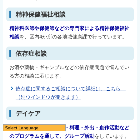
精神保健福祉相談
精神科医師や保健師などの専門家による精神保健福祉
相談
を、区内4か所の各地域健康課で行っています。
依存症相談
お酒や薬物・ギャンブルなどの依存症問題で悩んでい
る方の相談に応じます。
依存症に関するご相談について詳細は、こちら
（別ウインドウが開きます）
デイケア
デイケアでは、スポーツ・料理・外出・創作活動など
Select Language
のプログラムを通して、グループ活動
をしています。
日本語