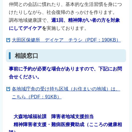
仲間との会話に慣れたり、基本的な生活習慣を身につ
English
けたりしながら、社会復帰のきっかけを作ります。
简体中文
調布地域健康課で、
週1回、精神障がい者の方を対象
繁體中文
にしてデイケア
を
実施しております。
한국어
大田区保健所 デイケア チラシ（PDF：190KB）
नेपाली
Filipino
相談窓口
事前に予約が必要な場合がありますので、下記にお問
合せください。
各地域庁舎の受け持ち区域（お住まいの地域）は、
こちら（PDF：91KB）
大森地域福祉課 障害者地域支援担当
精神障害者支援・難病医療費助成（こころの健康相