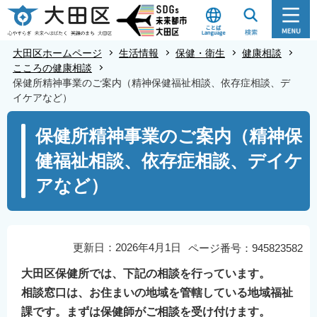
こ
の
ペ
大田区ホームページ
生活情報
保健・衛生
健康相談
ー
こころの健康相談
保健所精神事業のご案内（精神保健福祉相談、依存症相談、デ
ジ
イケアなど）
の
本
先
保健所精神事業のご案内（精神保
文
頭
健福祉相談、依存症相談、デイケ
こ
で
こ
す
アなど）
か
ら
更新日：2026年4月1日
ページ番号：945823582
大田区保健所では、下記の相談を行っています。
相談窓口は、お住まいの地域を管轄している地域福祉
課です。まずは保健師がご相談を受け付けます。