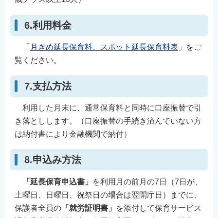
English
6.利用料金
简体中文
繁體中文
「
月ぎめ延長保育料、スポット延長保育料表
」をご
한국어
覧ください。
नेपाली
Filipino
7.支払方法
利用した月末に、通常保育料と同時に口座振替で引
き落としします。（口座振替の手続き済んでいない方
は納付書により金融機関で納付）
8.申込み方法
「延長保育申込書」
を利用月の前月の7日（7日が、
土曜日、日曜日、祝祭日の場合は翌開庁日）までに、
保護者全員の
「就労証明書」
を添付して保育サービス