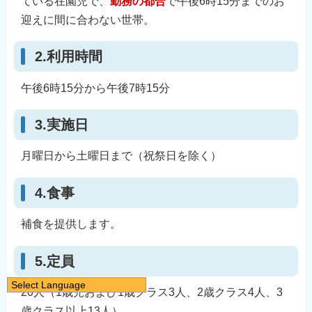
ている在園児で、
勤務の都合
で午後6時15分までのお
迎えに間に合わない世帯。
2.利用時間
午後6時15分から午後7時15分
3.実施日
月曜日から土曜日まで（祝祭日を除く）
4.食事
補食を提供します。
5.定員
Select Language
20人（1歳児および1歳クラス3人、2歳クラス4人、3
日本語
歳クラス以上13人）