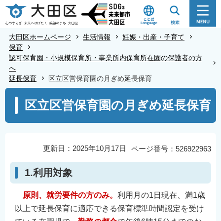
こ
の
ペ
大田区ホームページ
生活情報
妊娠・出産・子育て
ー
保育
認可保育園・小規模保育所・事業所内保育所在園の保護者の方
ジ
へ
の
延長保育
区立区営保育園の月ぎめ延長保育
先
本
頭
区立区営保育園の月ぎめ延長保育
文
で
こ
す
こ
か
更新日：2025年10月17日
ページ番号：526922963
ら
1.利用対象
原則、就労要件の方のみ。
利用月の1日現在、満1歳
以上で延長保育に適応できる保育標準時間認定を受け