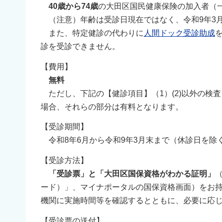
40歳から74歳
の大田区国民健康保険の加入者（
（注意）年齢は受診日現在ではなく、令和9年3月
また、特定健診の代わりに
人間ドック受診助成
診を受診できません。
【費用】
無料
ただし、下記の【健診項目】（1）(2)以外の検
場合、それらの部分は有料となります。
【受診期間】
令和8年6月から令和9年3月末まで（休診日を除
【受診方法】
「受診票」と「大田区国保資格がわかる証明」
ード）」、マイナポータルの国保資格画面）をお
機関に実施時間等を確認するとともに、必要に応
【受診票の送付】