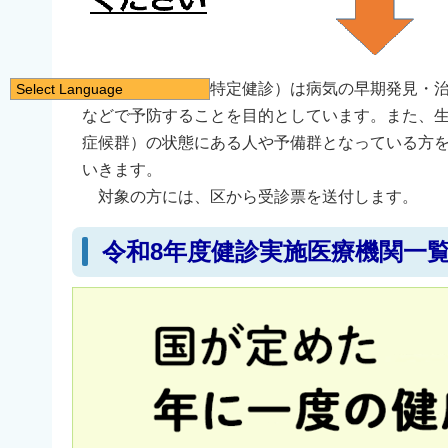
特定健康診査（特定健診）は病気の早期発見・治
Select Language
などで予防することを目的としています。また、
日本語
症候群）の状態にある人や予備群となっている方
English
いきます。
简体中文
対象の方には、区から受診票を送付します。
繁體中文
한국어
令和8年度健診実施医療機関一
नेपाली
Filipino