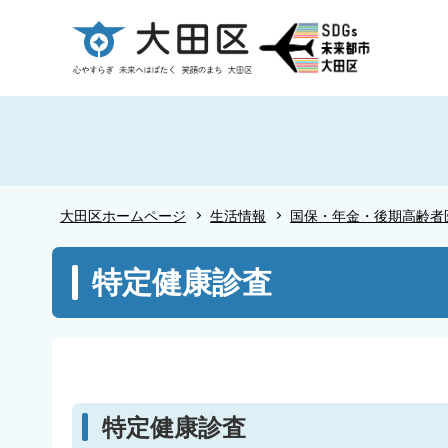
こ
の
ペ
ー
ジ
の
先
頭
大田区ホームページ
生活情報
国保・年金・後期高齢者
で
す
本
特定健康診査
文
こ
こ
か
ら
特定健康診査