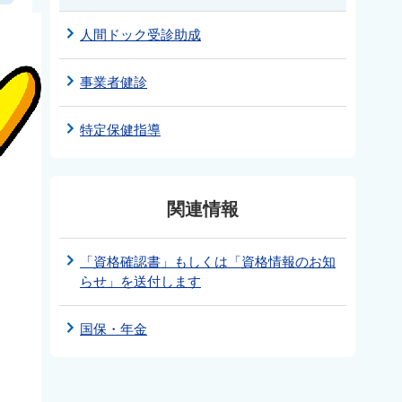
人間ドック受診助成
事業者健診
特定保健指導
関連情報
「資格確認書」もしくは「資格情報のお知
らせ」を送付します
国保・年金