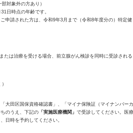
一部対象外の方あり）
31日時点の年齢です。
をご申請された方は、令和9年3月まで（令和8年度分の）特定健
査または治療を受ける場合、前立腺がん検診を同時に受診される
く）
（「大田区国保資格確認書」、「マイナ保険証（マイナンバー
持ちのうえ、下記の
「実施医療機関」
で受診してください。医
じ、日時を予約してください。