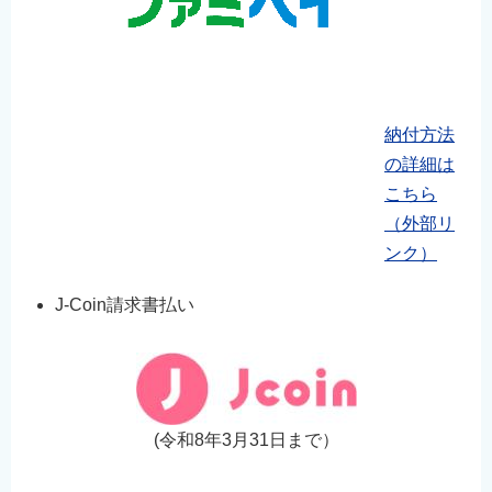
納付方法
の詳細は
こちら
（外部リ
ンク）
J-Coin請求書払い
(令和8年3月31日まで）