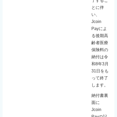
了するこ
とに伴
い、
Jcoin
Payによ
る後期高
齢者医療
保険料の
納付は令
和8年3月
31日をも
って終了
します。
納付書裏
面に
Jcoin
Payの記