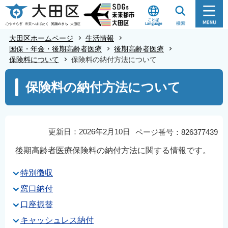
こ
の
ペ
大田区ホームページ
生活情報
ー
国保・年金・後期高齢者医療
後期高齢者医療
保険料について
保険料の納付方法について
ジ
の
本
保険料の納付方法について
先
文
頭
こ
で
こ
す
か
更新日：2026年2月10日
ページ番号：826377439
ら
後期高齢者医療保険料の納付方法に関する情報です。
特別徴収
窓口納付
口座振替
キャッシュレス納付