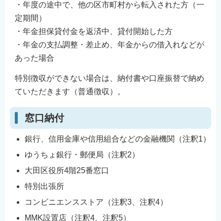
・年度の途中で、他の区市町村から転入された方（一
English
定期間）
简体中文
・年金担保貸付金を返済中、貸付開始した方
繁體中文
・年金の支払調整・差止め、年金からの借入れなどが
한국어
あった場合
नेपाली
特別徴収ができない場合は、納付書や口座振替で納め
Filipino
ていただきます（普通徴収）。
窓口納付
銀行、信用金庫や信用組合などの金融機関（注釈1）
ゆうちょ銀行・郵便局（注釈2）
大田区役所4階25番窓口
特別出張所
コンビニエンスストア（注釈3、注釈4）
MMK設置店（注釈4、注釈5）