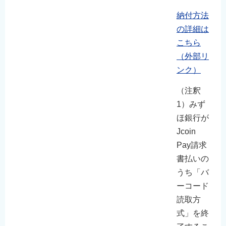
納付方法
の詳細は
こちら
（外部リ
ンク）
（注釈
1）みず
ほ銀行が
Jcoin
Pay請求
書払いの
うち「バ
ーコード
読取方
式」を終