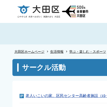
こ
の
ペ
ー
ジ
の
先
頭
大田区ホームページ
生活情報
学ぶ・楽しむ・スポーツ
で
す
本
サークル活動
文
こ
こ
か
ら
老人いこいの家、区民センター高齢者施設（ゆ