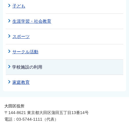
English
子ども
简体中文
生涯学習・社会教育
繁體中文
한국어
スポーツ
नेपाली
Filipino
サークル活動
学校施設の利用
家庭教育
大田区役所
〒144-8621 東京都大田区蒲田五丁目13番14号
電話：03-5744-1111（代表）