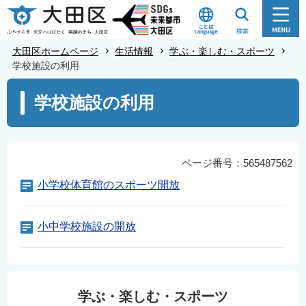
こ
の
ペ
大田区ホームページ
生活情報
学ぶ・楽しむ・スポーツ
ー
学校施設の利用
ジ
本
学校施設の利用
の
文
先
こ
頭
こ
で
か
ページ番号：565487562
す
ら
小学校体育館のスポーツ開放
小中学校施設の開放
学ぶ・楽しむ・スポーツ