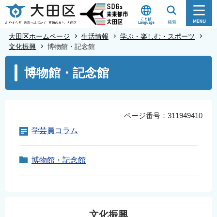
こ
の
ペ
大田区ホームページ
生活情報
学ぶ・楽しむ・スポーツ
ー
文化振興
博物館・記念館
ジ
本
博物館・記念館
の
文
先
こ
頭
こ
で
か
ページ番号：311949410
す
ら
学芸員コラム
博物館・記念館
文化振興