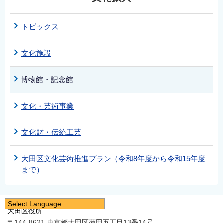
トピックス
文化施設
博物館・記念館
文化・芸術事業
文化財・伝統工芸
大田区文化芸術推進プラン（令和8年度から令和15年度
まで）
Select Language
大田区役所
日本語
〒144-8621 東京都大田区蒲田五丁目13番14号