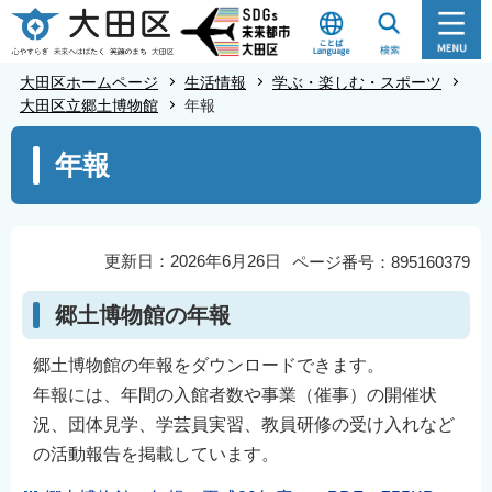
こ
の
ペ
大田区ホームページ
生活情報
学ぶ・楽しむ・スポーツ
ー
大田区立郷土博物館
年報
ジ
本
年報
の
文
先
こ
頭
こ
で
か
更新日：2026年6月26日
ページ番号：895160379
す
ら
郷土博物館の年報
郷土博物館の年報をダウンロードできます。
年報には、年間の入館者数や事業（催事）の開催状
況、団体見学、学芸員実習、教員研修の受け入れなど
の活動報告を掲載しています。