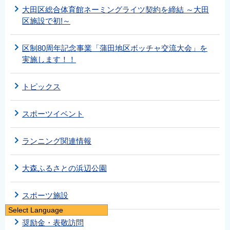
大田区総合体育館ネーミングライツ契約を締結 ～大田
区施設で初!～
区制80周年記念事業「蒲田地区ボッチャ交流大会」を
実施します！！
トピックス
スポーツイベント
ランニング関連情報
大森ふるさとの浜辺公園
スポーツ施設
Select Language
奨励金・表敬訪問
日本語