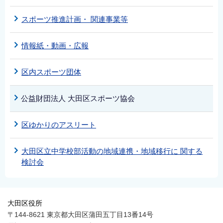
English
スポーツ推進計画・ 関連事業等
简体中文
繁體中文
情報紙・動画・広報
한국어
नेपाली
区内スポーツ団体
Filipino
公益財団法人 大田区スポーツ協会
区ゆかりのアスリート
大田区立中学校部活動の地域連携・地域移行に 関する
検討会
大田区役所
〒144-8621 東京都大田区蒲田五丁目13番14号