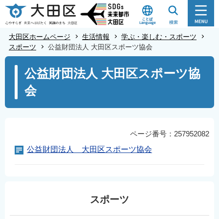
こ
の
ペ
大田区ホームページ
生活情報
学ぶ・楽しむ・スポーツ
ー
スポーツ
公益財団法人 大田区スポーツ協会
ジ
本
公益財団法人 大田区スポーツ協
の
文
先
会
こ
頭
こ
で
か
す
ら
ページ番号：257952082
公益財団法人 大田区スポーツ協会
スポーツ