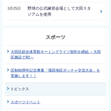
English
3月25日
野球の公式練習会場として大田スタ
简体中文
ジアムを使用
繁體中文
한국어
नेपाली
スポーツ
Filipino
大田区総合体育館ネーミングライツ契約を締結 ～大田
区施設で初!～
区制80周年記念事業「蒲田地区ボッチャ交流大会」を
実施します！！
トピックス
スポーツイベント