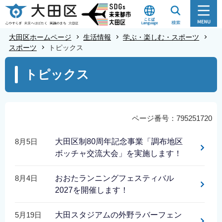
こ
の
ペ
大田区ホームページ
生活情報
学ぶ・楽しむ・スポーツ
ー
スポーツ
トピックス
ジ
本
トピックス
の
文
先
こ
頭
こ
で
か
ページ番号：795251720
す
ら
8月5日
大田区制80周年記念事業「調布地区
ボッチャ交流大会」を実施します！
8月4日
おおたランニングフェスティバル
2027を開催します！
5月19日
大田スタジアムの外野ラバーフェン