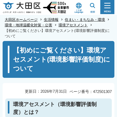
こ
の
ペ
大田区ホームページ
生活情報
住まい・まちなみ・環境
ー
環境・地球温暖化対策・公害
環境アセスメント
【初めにご覧ください】環境アセスメント(環境影響評価制度)に
ジ
ついて
の
本
先
【初めにご覧ください】環境ア
文
頭
セスメント(環境影響評価制度)に
こ
で
こ
す
ついて
か
ら
更新日：2026年7月31日
ページ番号：472501307
環境アセスメント（環境影響評価制
度）とは？