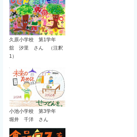
久原小学校 第1学年
舘 汐里 さん （注釈
1）
小池小学校 第3学年
堀井 千洋 さん