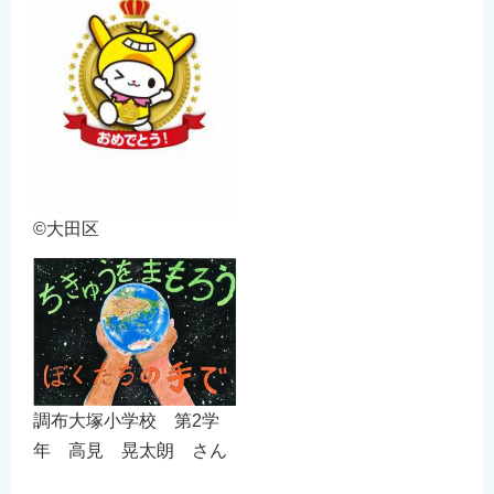
English
简体中文
繁體中文
한국어
नेपाली
Filipino
©大田区
調布大塚小学校 第2学
年 高見 晃太朗 さん