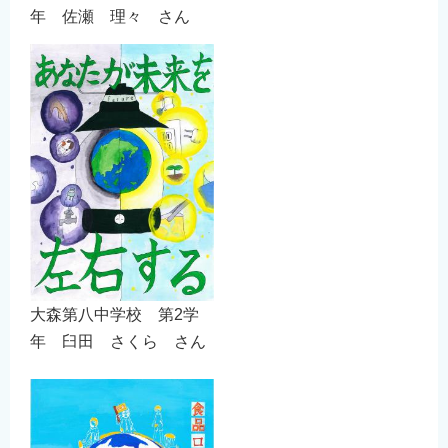
年 佐瀬 理々 さん
大森第八中学校 第2学
年 臼田 さくら さん