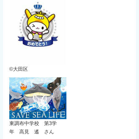
©大田区
東調布中学校 第3学
年 高見 遙 さん