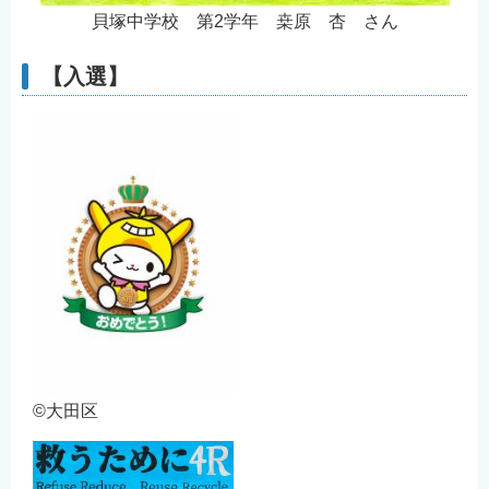
貝塚中学校 第2学年 桒原 杏 さん
【入選】
©大田区