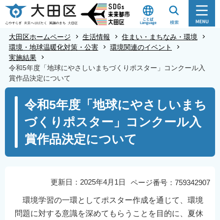
こ
の
ペ
大田区ホームページ
生活情報
住まい・まちなみ・環境
ー
環境・地球温暖化対策・公害
環境関連のイベント
実施結果
ジ
令和5年度「地球にやさしいまちづくりポスター」コンクール入
の
賞作品決定について
先
本
頭
令和5年度「地球にやさしいまち
文
で
づくりポスター」コンクール入
こ
す
こ
賞作品決定について
か
ら
更新日：2025年4月1日
ページ番号：759342907
環境学習の一環としてポスター作成を通じて、環境
問題に対する意識を深めてもらうことを目的に、夏休