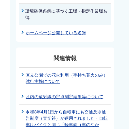
環境確保条例に基づく工場・指定作業場名
簿
ホームページ公開している名簿
関連情報
区立公園での花火利用（手持ち花火のみ）
試行実施について
区内の放射線の定点測定結果等について
令和8年4月1日から自転車にも交通反則通
告制度（青切符）が適用されました・自転
車はバイクと同じ「軽車両（車のなか