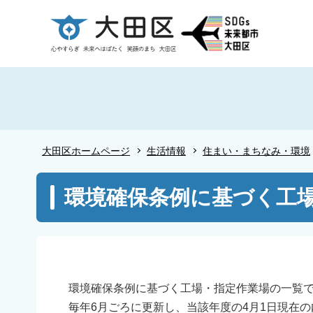
こ
の
ペ
ー
ジ
の
先
頭
大田区ホームページ
生活情報
住まい・まちなみ・環境
で
す
本
環境確保条例に基づく工
文
こ
こ
か
ら
環境確保条例に基づく工場・指定作業場の一覧
毎年6月ごろに更新し、当該年度の4月1日現在の