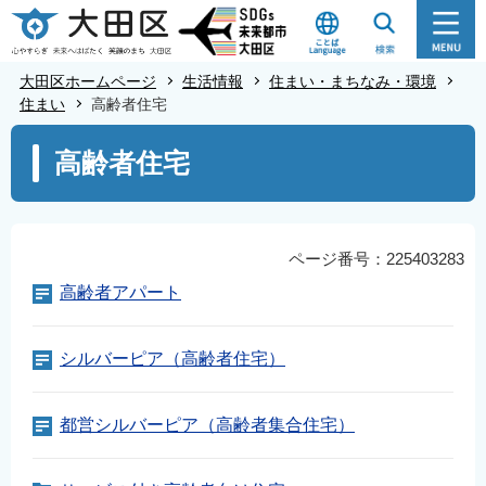
こ
の
ペ
大田区ホームページ
生活情報
住まい・まちなみ・環境
ー
住まい
高齢者住宅
ジ
本
高齢者住宅
の
文
先
こ
頭
こ
で
か
ページ番号：225403283
す
ら
高齢者アパート
シルバーピア（高齢者住宅）
都営シルバーピア（高齢者集合住宅）