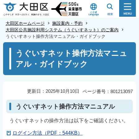
こ
の
ペ
大田区ホームページ
施設案内・予約
ー
大田区公共施設利用システム（うぐいすネット）のご案内
うぐいすネット操作方法マニュアル・ガイドブック
ジ
の
本
うぐいすネット操作方法マニュ
先
文
アル・ガイドブック
頭
こ
で
こ
す
か
ら
更新日：2025年10月10日
ページ番号：801213097
うぐいすネット操作方法マニュアル
うぐいすネットの操作方法は以下をご確認ください。
ログイン方法（PDF：544KB）