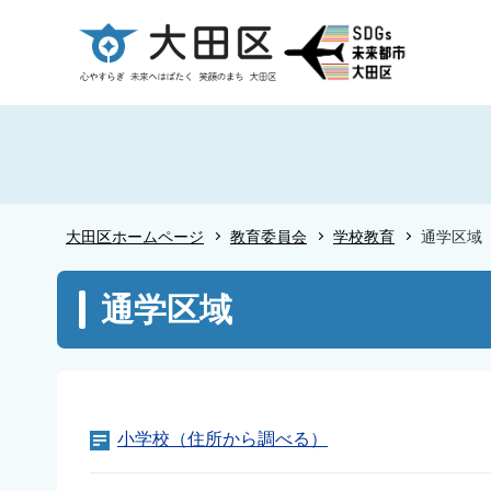
こ
の
ペ
ー
ジ
の
先
頭
大田区ホームページ
教育委員会
学校教育
通学区域
で
す
本
通学区域
文
こ
こ
か
ら
小学校（住所から調べる）