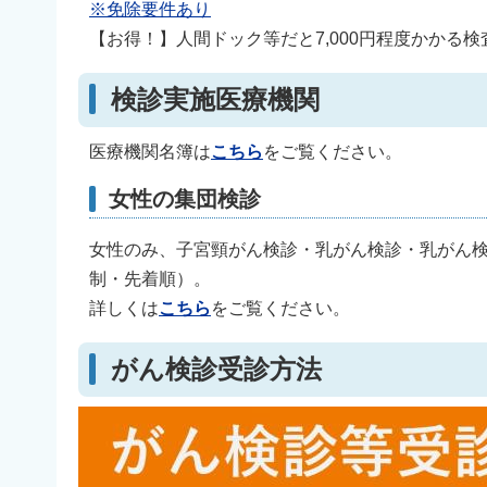
※免除要件あり
【お得！】人間ドック等だと7,000円程度かかる
検診実施医療機関
医療機関名簿は
こちら
をご覧ください。
女性の集団検診
女性のみ、子宮頸がん検診・乳がん検診・乳がん
制・先着順）。
詳しくは
こちら
をご覧ください。
がん検診受診方法