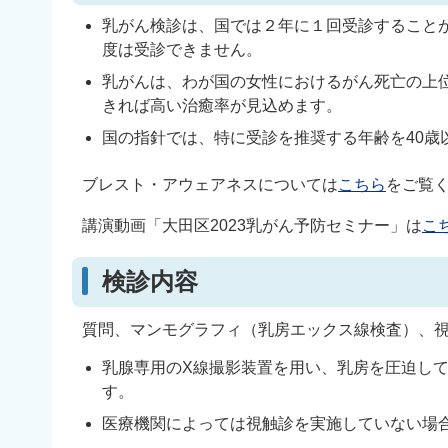
乳がん検診は、国では２年に１回受診すること
度は受診できません。
乳がんは、わが国の女性におけるがん死亡の上位
きれば高い治癒率が見込めます。
国の指針では、特に受診を推奨する年齢を40歳
ブレスト・アウェアネスについては
こちら
をご覧
講演動画「大田区2023乳がん予防セミナー」は
こ
検診内容
質問、マンモグラフィ（乳房エックス線検査）、
乳腺専用のX線撮影装置を用い、乳房を圧迫し
す。
医療機関によっては視触診を実施していない場