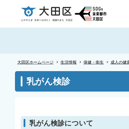
こ
の
ペ
ー
ジ
の
先
頭
大田区ホームページ
生活情報
保健・衛生
成人の健
で
す
本
乳がん検診
文
こ
こ
か
ら
乳がん検診について