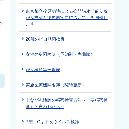
年
東京都立荏原病院による公開講座「前立腺
がん検診と泌尿器疾患について」を開催し
で
ます
20歳のピロリ菌検査
女性の集団検診（予約制・先着順）
がん検診等一覧表
実施医療機関名簿（随時更新）
主ながん検診の精密検査方法～「要精密検
査」と言われたら～
B型・C型肝炎ウイルス検診