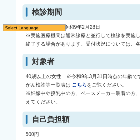
検診期間
令和8年7月1日～令和9年2月28日
Select Language
※実施医療機関は通常診療と並行して検診を実施
日本語
終了する場合があります。受付状況については、
English
简体中文
対象者
繁體中文
한국어
40歳以上の女性 ※令和9年3月31日時点の年齢で
नेपाली
がん検診等一覧表は
こちら
をご覧ください。
※妊娠中や授乳中の方、ペースメーカー装着の方
Filipino
えてください。
自己負担額
500円