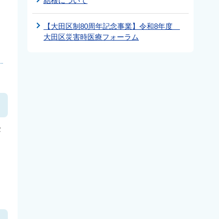
結核について
【大田区制80周年記念事業】令和8年度
大田区災害時医療フォーラム
受