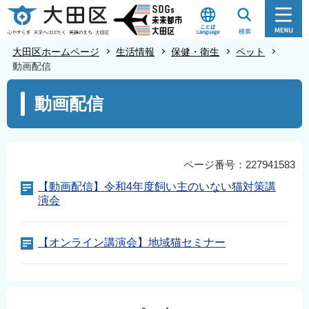
こ
の
ペ
大田区ホームページ
生活情報
保健・衛生
ペット
ー
動画配信
ジ
本
動画配信
の
文
先
こ
頭
こ
で
か
ページ番号：227941583
す
ら
【動画配信】令和4年度飼い主のいない猫対策講
演会
【オンライン講演会】地域猫セミナー