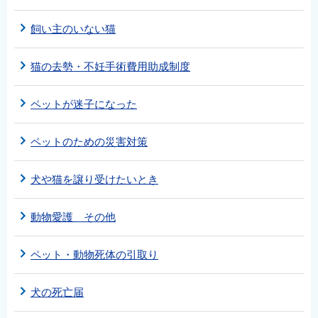
English
飼い主のいない猫
简体中文
繁體中文
猫の去勢・不妊手術費用助成制度
한국어
नेपाली
ペットが迷子になった
Filipino
ペットのための災害対策
犬や猫を譲り受けたいとき
動物愛護 その他
ペット・動物死体の引取り
犬の死亡届