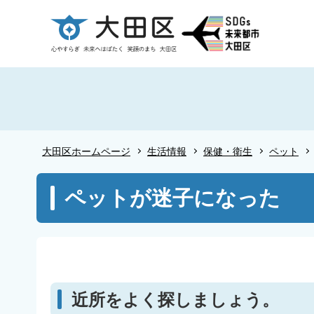
こ
の
ペ
ー
ジ
の
先
頭
大田区ホームページ
生活情報
保健・衛生
ペット
で
す
本
ペットが迷子になった
文
こ
こ
か
ら
近所をよく探しましょう。