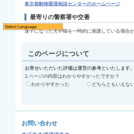
東京都動物愛護相談センターのホームページ
最寄りの警察署や交番
Select Language
迷子になった犬や猫を一時的に保護している場合
日本語
English
このページについて
简体中文
繁體中文
お寄せいただいた評価は運営の参考といたします
한국어
1.ページの内容はわかりやすかったですか？
नेपाली
わかりやすかった
どちらともいえな
Filipino
お問い合わせ