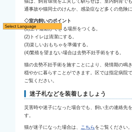
猫は、飼育環境を工夫して馴らせば、室内飼育で
通事故や猫同士のけんか、感染症など多くの危険
◇室内飼いのポイント
Select Language
(1)上下運動ができる場所をつくる。
日本語
(2)トイレは清潔にする。
English
(3)楽しいおもちゃを準備する。
简体中文
(4)繁殖を望まない場合は去勢不妊手術をする。
繁體中文
猫の去勢不妊手術を施すことにより、発情期の鳴
한국어
穏やかに暮らすことができます。区では指定病院
नेपाली
ご覧ください。
Filipino
迷子札などを装着しましょう
災害時や迷子になった場合でも、飼い主の連絡先
す。
猫が迷子になった場合は、
こちら
をご覧ください