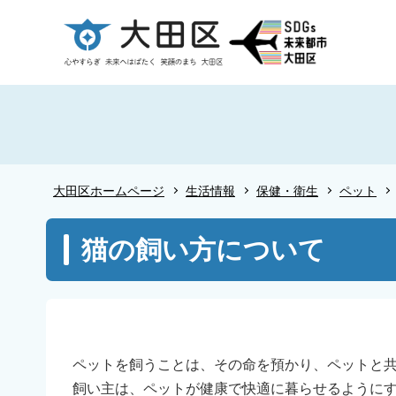
こ
の
ペ
ー
ジ
の
先
頭
大田区ホームページ
生活情報
保健・衛生
ペット
で
す
本
猫の飼い方について
文
こ
こ
か
ら
ペットを飼うことは、その命を預かり、ペットと
飼い主は、ペットが健康で快適に暮らせるように