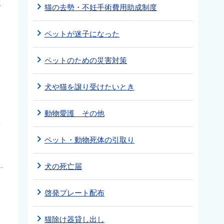
交
猫の去勢・不妊手術費用助成制度
ペットが迷子になった
ペットのための災害対策
犬や猫を譲り受けたいとき
中
動物愛護 その他
を
ペット・動物死体の引取り
犬の死亡届
啓発プレート配布
猫除け器貸し出し