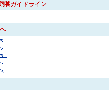
飼養ガイドライン
方へ
5）
5）
5）
5）
5）