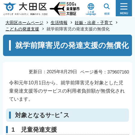
こ
の
ペ
大田区ホームページ
生活情報
妊娠・出産・子育て
ー
こどもの発達支援
就学前障害児の発達支援の無償化
ジ
本
就学前障害児の発達支援の無償化
の
文
先
こ
頭
こ
で
か
更新日：2025年8月29日
ページ番号：379607160
す
ら
令和元年10月1日から、就学前障害児を対象とした児
童発達支援等のサービスの利用者負担額が無償化され
ています。
対象となるサｰヒﾞス
1 児童発達支援