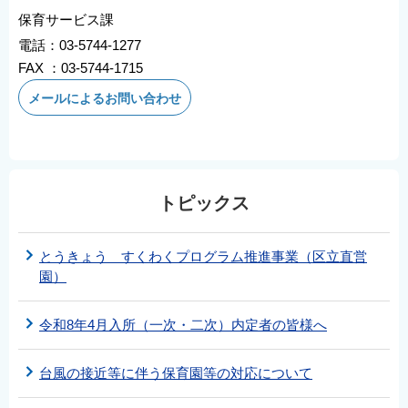
English
保育サービス課
電話：03-5744-1277
简体中文
FAX ：03-5744-1715
繁體中文
メールによるお問い合わせ
한국어
नेपाली
Filipino
トピックス
とうきょう すくわくプログラム推進事業（区立直営
園）
令和8年4月入所（一次・二次）内定者の皆様へ
台風の接近等に伴う保育園等の対応について