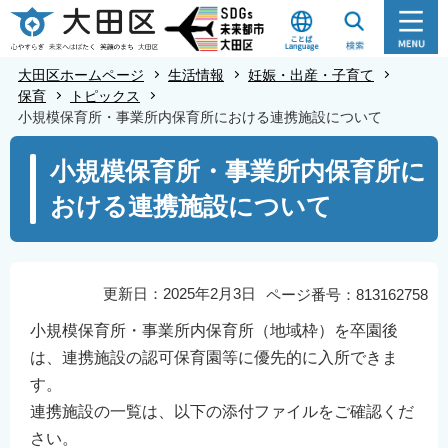
こ
の
ペ
大田区ホームページ
生活情報
妊娠・出産・子育て
ー
保育
トピックス
小規模保育所・事業所内保育所における連携施設について
ジ
の
本
小規模保育所・事業所内保育所に
先
文
おける連携施設について
頭
こ
で
こ
す
か
ら
更新日：2025年2月3日
ページ番号：813162758
小規模保育所・事業所内保育所（地域枠）を卒園後
は、連携施設の認可保育園等に優先的に入所できま
す。
連携施設の一覧は、以下の添付ファイルをご確認くだ
さい。