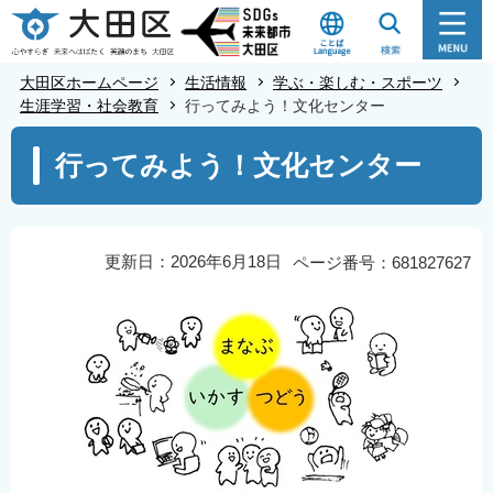
こ
の
ペ
大田区ホームページ
生活情報
学ぶ・楽しむ・スポーツ
ー
生涯学習・社会教育
行ってみよう！文化センター
ジ
本
行ってみよう！文化センター
の
文
先
こ
頭
こ
で
か
更新日：2026年6月18日
ページ番号：681827627
す
ら