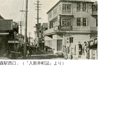
森駅西口」（『入新井町誌』より）