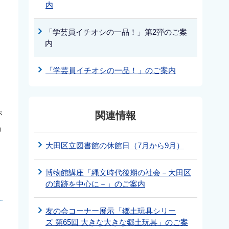
内
「学芸員イチオシの一品！」第2弾のご案
内
「学芸員イチオシの一品！」のご案内
、
関連情報
が
鍋
大田区立図書館の休館日（7月から9月）
博物館講座「縄文時代後期の社会－大田区
の遺跡を中心に－」のご案内
友の会コーナー展示「郷土玩具シリー
ズ 第65回 大きな大きな郷土玩具」のご案