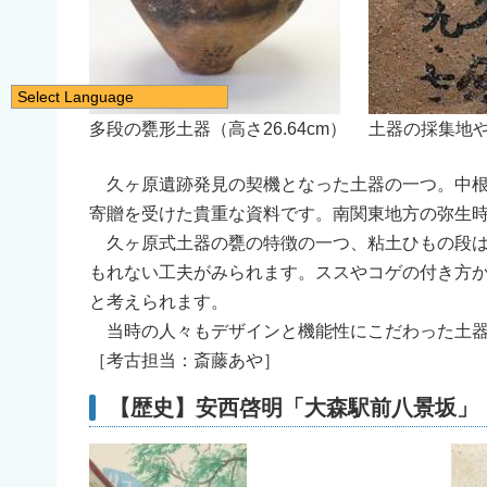
Select Language
日本語
多段の甕形土器（高さ26.64cm）
土器の採集地
English
久ヶ原遺跡発見の契機となった土器の一つ。中根
简体中文
寄贈を受けた貴重な資料です。南関東地方の弥生
繁體中文
久ヶ原式土器の甕の特徴の一つ、粘土ひもの段は
한국어
もれない工夫がみられます。ススやコゲの付き方
नेपाली
と考えられます。
Filipino
当時の人々もデザインと機能性にこだわった土器
［考古担当：斎藤あや］
【歴史】安西啓明「大森駅前八景坂」（