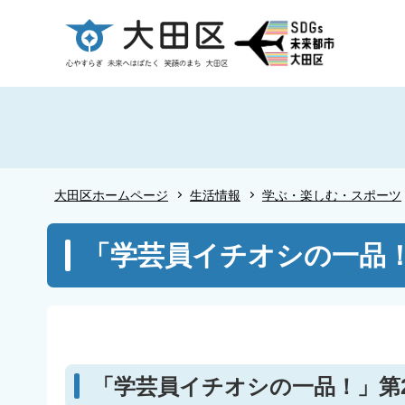
こ
の
ペ
ー
ジ
の
先
頭
大田区ホームページ
生活情報
学ぶ・楽しむ・スポーツ
で
す
本
「学芸員イチオシの一品
文
こ
こ
か
ら
「学芸員イチオシの一品！」第