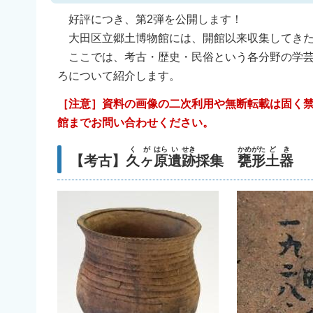
好評につき、第2弾を公開します！
大田区立郷土博物館には、開館以来収集してきた
ここでは、考古・歴史・民俗という各分野の学芸
ろについて紹介します。
［注意］資料の画像の二次利用や無断転載は固く
館までお問い合わせください。
く
が
はら
い
せき
かめ
がた
ど
き
【考古】
久
ヶ
原
遺
跡
採集
甕
形
土
器