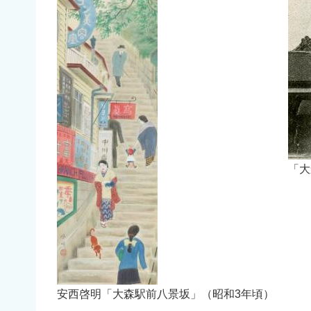
「大
安西啓明「大森駅前八景坂」（昭和3年頃）