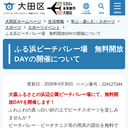
こ
の
ペ
大田区ホームページ
生活情報
学ぶ・楽しむ・スポーツ
ー
スポーツ
スポーツイベント
ふる浜ビーチバレー場 無料開放DAYの開催について
ジ
の
本
ふる浜ビーチバレー場 無料開放
先
文
DAYの開催について
頭
こ
で
こ
す
か
ら
更新日：2026年4月30日
ページ番号：224127344
大森ふるさとの浜辺公園ビーチバレー場にて、無料開
放DAYを開催します！
ふわふわの真っ白い砂の上でビーチスポーツを楽しみ
ませんか？
ビーチバレー・ビーチテニス等の用具の貸出を無料で