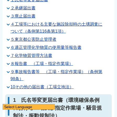
２承継届出書
３廃止届出書
４工場等における主要な施設除却時の土壌調査に
ついて（条例第116条第1項）
５東京都公害防止管理者
６適正管理化学物質の使用量等報告書
７化学物質管理方法書
８報告書 （工場・指定作業場）
９事故報告書等 （工場・指定作業場）（条例第
98条）
10その他の届出書（工場立地法）
1 氏名等変更届出書（環境確保条例
Select Language
における工場及び指定作業場・騒音規
日本語
制法・振動規制法）