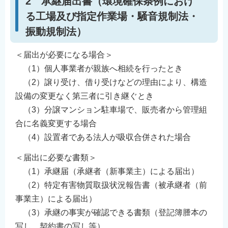
2 承継届出書（環境確保条例におけ
る工場及び指定作業場・騒音規制法・
振動規制法）
＜届出が必要になる場合＞
（1）個人事業者が親族へ相続を行ったとき
（2）譲り受け、借り受けなどの理由により、構造
設備の変更なく第三者に引き継ぐとき
（3）分譲マンション駐車場で、販売者から管理組
合に名義変更する場合
（4）設置者である法人が吸収合併された場合
＜届出に必要な書類＞
（1）承継届（承継者（新事業主）による届出）
（2）特定有害物質取扱状況報告書（被承継者（前
事業主）による届出）
（3）承継の事実が確認できる書類（登記簿謄本の
写し、契約書の写し等）