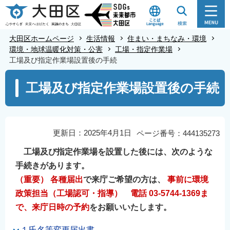
こ
の
ペ
大田区ホームページ
生活情報
住まい・まちなみ・環境
ー
環境・地球温暖化対策・公害
工場・指定作業場
工場及び指定作業場設置後の手続
ジ
の
本
工場及び指定作業場設置後の手続
先
文
頭
こ
で
こ
す
か
更新日：2025年4月1日
ページ番号：444135273
ら
工場及び指定作業場を設置した後には、次のような
手続きがあります。
（重要）
各種届出
で来庁ご希望の方は、
事前に環境
政策担当（工場認可・指導） 電話 03-5744-1369ま
で、来庁日時の予約
をお願いいたします。
１氏名等変更届出書