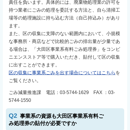
責任を負います。具体的には、廃棄物処理業の許可を
English
持つ業者にごみの処理を委託する方法と、自ら清掃工
简体中文
場等の処理施設に持ち込む方法（自己持込み）があり
繁體中文
ます。
한국어
また、区の収集に支障のない範囲内において、小規模
नेपाली
な事務所・商店などで比較的ごみの排出量が少量であ
る場合は、「大田区事業系有料ごみ処理券」をコンビ
Filipino
ニエンスストア等で購入いただき、貼付して区の収集
に出すことができます。
区の収集に事業系ごみを出す場合についてはこちら
を
ご覧ください。
ごみ減量推進課 電話：03-5744-1629 FAX ：03-
5744-1550
Q2
事業系の資源も大田区事業系有料ご
み処理券の貼付が必要ですか