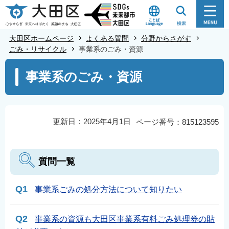
こ
の
ペ
大田区ホームページ
よくある質問
分野からさがす
ー
ごみ・リサイクル
事業系のごみ・資源
ジ
本
事業系のごみ・資源
の
文
先
こ
頭
こ
で
か
更新日：2025年4月1日
ページ番号：815123595
す
ら
質問一覧
Q1
事業系ごみの処分方法について知りたい
Q2
事業系の資源も大田区事業系有料ごみ処理券の貼