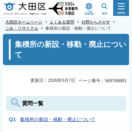
こ
の
ペ
大田区ホームページ
よくある質問
分野からさがす
ー
ごみ・リサイクル
集積所の新設・移動・廃止について
ジ
本
集積所の新設・移動・廃止につい
の
文
先
て
こ
頭
こ
で
か
す
ら
更新日：2026年5月7日
ページ番号：569768883
質問一覧
Q1
集積所の新設・移動・廃止について