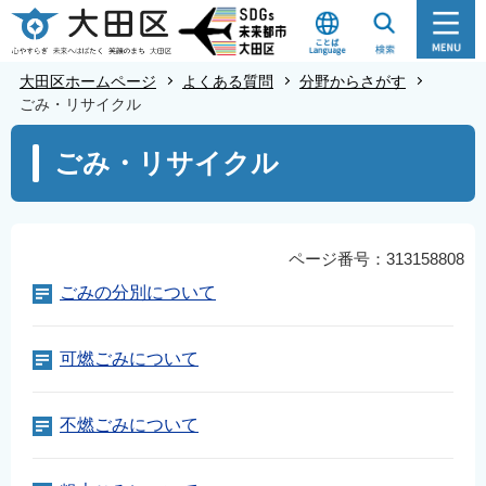
こ
の
ペ
大田区ホームページ
よくある質問
分野からさがす
ー
ごみ・リサイクル
ジ
本
ごみ・リサイクル
の
文
先
こ
頭
こ
で
か
ページ番号：313158808
す
ら
ごみの分別について
可燃ごみについて
不燃ごみについて