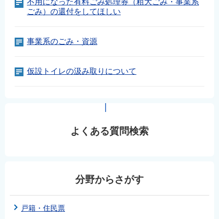
不用になった有料ごみ処理券（粗大ごみ・事業系
English
ごみ）の還付をしてほしい
简体中文
繁體中文
事業系のごみ・資源
한국어
नेपाली
仮設トイレの汲み取りについて
Filipino
よくある質問検索
分野からさがす
戸籍・住民票